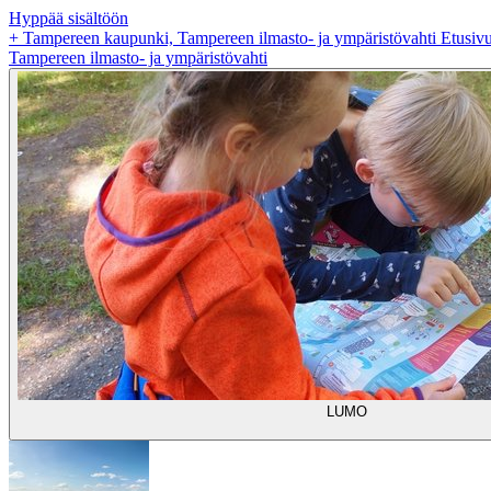
Hyppää sisältöön
+
Tampereen kaupunki, Tampereen ilmasto- ja ympäristövahti Etusiv
Tampereen ilmasto- ja ympäristövahti
LUMO