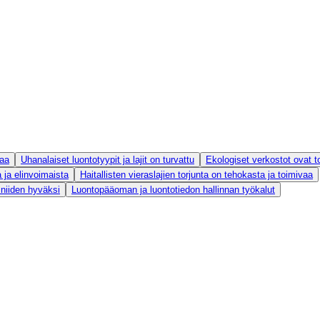
vaa
Uhanalaiset luontotyypit ja lajit on turvattu
Ekologiset verkostot ovat to
 ja elinvoimaista
Haitallisten vieraslajien torjunta on tehokasta ja toimivaa
 niiden hyväksi
Luontopääoman ja luontotiedon hallinnan työkalut