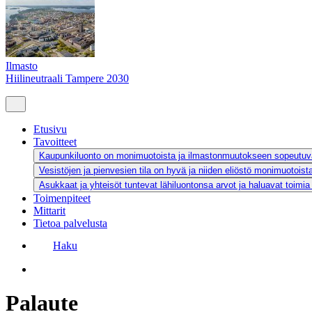
Ilmasto
Hiilineutraali Tampere 2030
Etusivu
Tavoitteet
Kaupunkiluonto on monimuotoista ja ilmastonmuutokseen sopeutu
Vesistöjen ja pienvesien tila on hyvä ja niiden eliöstö monimuotoista
Asukkaat ja yhteisöt tuntevat lähiluontonsa arvot ja haluavat toimia
Toimenpiteet
Mittarit
Tietoa palvelusta
Haku
Palaute