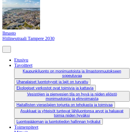
Ilmasto
Hiilineutraali Tampere 2030
Etusivu
Tavoitteet
Kaupunkiluonto on monimuotoista ja ilmastonmuutokseen
sopeutuvaa
Uhanalaiset luontotyypit ja lajit on turvattu
Ekologiset verkostot ovat toimivia ja kattavia
Vesistöjen ja pienvesien tila on hyvä ja niiden eliöstö
monimuotoista ja elinvoimaista
Haitallisten vieraslajien torjunta on tehokasta ja toimivaa
Asukkaat ja yhteisöt tuntevat lähiluontonsa arvot ja haluavat
toimia niiden hyväksi
Luontopääoman ja luontotiedon hallinnan työkalut
Toimenpiteet