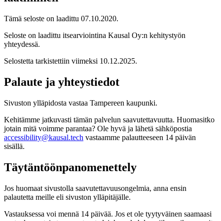
Tämä seloste on laadittu
07.10.2020
.
Seloste on laadittu itsearviointina Kausal Oy:n kehitystyön
yhteydessä.
Selostetta tarkistettiin viimeksi
10.12.2025
.
Palaute ja yhteystiedot
Sivuston ylläpidosta vastaa Tampereen kaupunki.
Kehitämme jatkuvasti tämän palvelun saavutettavuutta. Huomasitko
jotain mitä voimme parantaa? Ole hyvä ja lähetä sähköpostia
accessibility@kausal.tech
vastaamme palautteeseen 14 päivän
sisällä.
Täytäntöönpanomenettely
Jos huomaat sivustolla saavutettavuusongelmia, anna ensin
palautetta meille eli sivuston ylläpitäjälle.
Vastauksessa voi mennä 14 päivää. Jos et ole tyytyväinen saamaasi