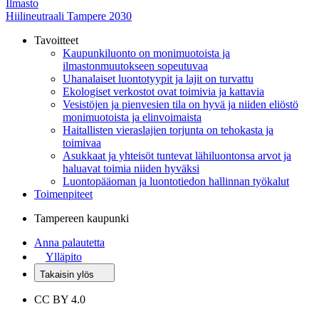
Ilmasto
Hiilineutraali Tampere 2030
Tavoitteet
Kaupunkiluonto on monimuotoista ja
ilmastonmuutokseen sopeutuvaa
Uhanalaiset luontotyypit ja lajit on turvattu
Ekologiset verkostot ovat toimivia ja kattavia
Vesistöjen ja pienvesien tila on hyvä ja niiden eliöstö
monimuotoista ja elinvoimaista
Haitallisten vieraslajien torjunta on tehokasta ja
toimivaa
Asukkaat ja yhteisöt tuntevat lähiluontonsa arvot ja
haluavat toimia niiden hyväksi
Luontopääoman ja luontotiedon hallinnan työkalut
Toimenpiteet
Tampereen kaupunki
Anna palautetta
Ylläpito
Takaisin ylös
CC BY 4.0