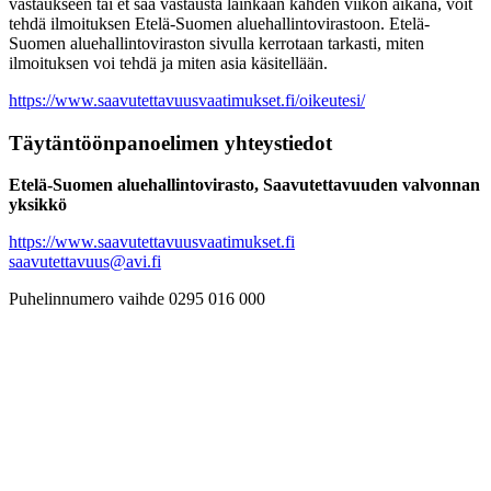
vastaukseen tai et saa vastausta lainkaan kahden viikon aikana, voit
tehdä ilmoituksen Etelä-Suomen aluehallintovirastoon. Etelä-
Suomen aluehallintoviraston sivulla kerrotaan tarkasti, miten
ilmoituksen voi tehdä ja miten asia käsitellään.
https://www.saavutettavuusvaatimukset.fi/oikeutesi/
Täytäntöönpanoelimen yhteystiedot
Etelä-Suomen aluehallintovirasto, Saavutettavuuden valvonnan
yksikkö
https://www.saavutettavuusvaatimukset.fi
saavutettavuus@avi.fi
Puhelinnumero vaihde 0295 016 000