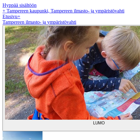
Hyppää sisältöön
+
Tampereen kaupunki, Tampereen ilmasto- ja ympäristövahti
Etusivu
+
Tampereen ilmasto- ja ympäristövahti
LUMO