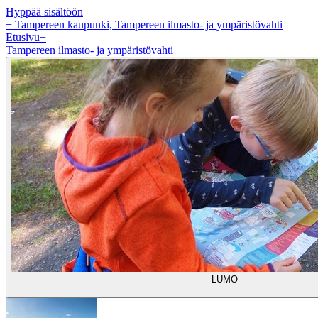
Hyppää sisältöön
+
Tampereen kaupunki, Tampereen ilmasto- ja ympäristövahti
Etusivu
+
Tampereen ilmasto- ja ympäristövahti
LUMO