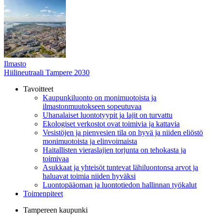
Ilmasto
Hiilineutraali Tampere 2030
Tavoitteet
Kaupunkiluonto on monimuotoista ja
ilmastonmuutokseen sopeutuvaa
Uhanalaiset luontotyypit ja lajit on turvattu
Ekologiset verkostot ovat toimivia ja kattavia
Vesistöjen ja pienvesien tila on hyvä ja niiden eliöstö
monimuotoista ja elinvoimaista
Haitallisten vieraslajien torjunta on tehokasta ja
toimivaa
Asukkaat ja yhteisöt tuntevat lähiluontonsa arvot ja
haluavat toimia niiden hyväksi
Luontopääoman ja luontotiedon hallinnan työkalut
Toimenpiteet
Tampereen kaupunki