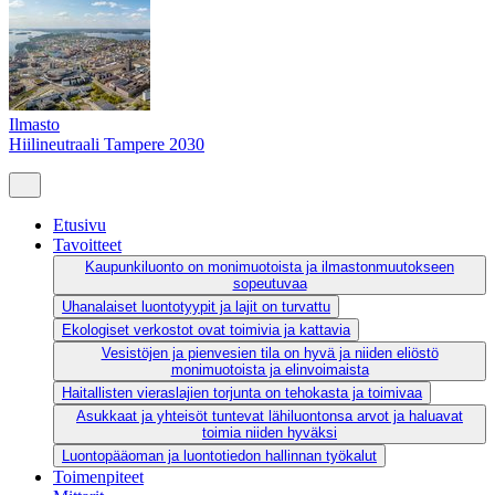
Ilmasto
Hiilineutraali Tampere 2030
Etusivu
Tavoitteet
Kaupunkiluonto on monimuotoista ja ilmastonmuutokseen
sopeutuvaa
Uhanalaiset luontotyypit ja lajit on turvattu
Ekologiset verkostot ovat toimivia ja kattavia
Vesistöjen ja pienvesien tila on hyvä ja niiden eliöstö
monimuotoista ja elinvoimaista
Haitallisten vieraslajien torjunta on tehokasta ja toimivaa
Asukkaat ja yhteisöt tuntevat lähiluontonsa arvot ja haluavat
toimia niiden hyväksi
Luontopääoman ja luontotiedon hallinnan työkalut
Toimenpiteet