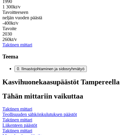
1990
1 300
kt/v
Tavoitteeseen
neljän vuoden päästä
-
400
kt/v
Tavoite
2030
260
kt/v
Taktinen mittari
Teema
0
.
Ilmastojohtaminen ja sidosryhmätyö
Kasvihuonekaasupäästöt Tampereella
Tähän mittariin vaikuttaa
Taktinen mittari
Teollisuuden sähkönkulutuksen päästöt
Taktinen mittari
Liikenteen päästöt
Taktinen mittari