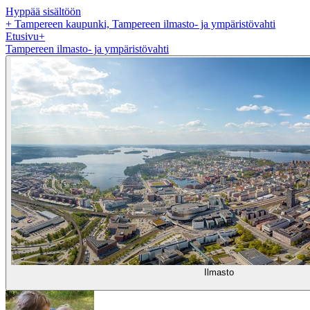
Hyppää sisältöön
+
Tampereen kaupunki, Tampereen ilmasto- ja ympäristövahti
Etusivu
+
Tampereen ilmasto- ja ympäristövahti
Ilmasto