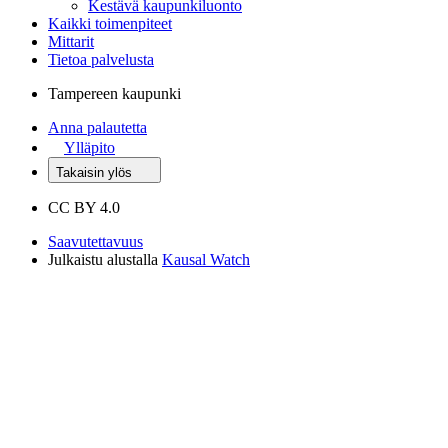
Kestävä kaupunkiluonto
Kaikki toimenpiteet
Mittarit
Tietoa palvelusta
Tampereen kaupunki
Anna palautetta
Ylläpito
Takaisin ylös
CC BY 4.0
Saavutettavuus
Julkaistu alustalla
Kausal Watch