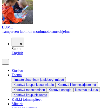
LUMO
Tampereen luonnon monimuotoisuusohjelma
fi
Suomi
English
Etusivu
Teema
Ilmastojohtaminen ja sidosryhmätyö
Kestävä kaupunkisuunnittelu
Kestävä liikennejärjestelmä
Kestävä rakentaminen
Kestävä energia
Kestävä kulutus
Kestävä kaupunkiluonto
Kaikki toimenpiteet
Mittarit