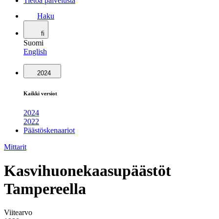
Tietoa palvelusta
Haku
fi
Suomi
English
2024
Kaikki versiot
2024
2022
Päästöskenaariot
Mittarit
Kasvihuonekaasupäästöt
Tampereella
Viitearvo