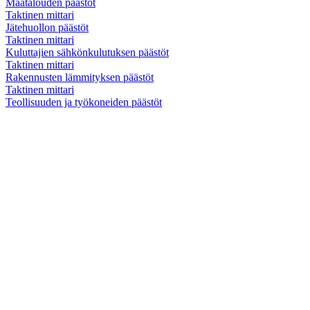
Maatalouden päästöt
Taktinen mittari
Jätehuollon päästöt
Taktinen mittari
Kuluttajien sähkönkulutuksen päästöt
Taktinen mittari
Rakennusten lämmityksen päästöt
Taktinen mittari
Teollisuuden ja työkoneiden päästöt