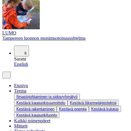
LUMO
Tampereen luonnon monimuotoisuusohjelma
fi
Suomi
English
Etusivu
Teema
Ilmastojohtaminen ja sidosryhmätyö
Kestävä kaupunkisuunnittelu
Kestävä liikennejärjestelmä
Kestävä rakentaminen
Kestävä energia
Kestävä kulutus
Kestävä kaupunkiluonto
Kaikki toimenpiteet
Mittarit