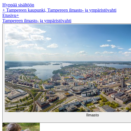
Hyppää sisältöön
+
Tampereen kaupunki, Tampereen ilmasto- ja ympäristövahti
Etusivu
+
Tampereen ilmasto- ja ympäristövahti
Ilmasto