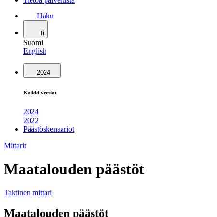
Tietoa palvelusta
Haku
fi
Suomi
English
2024
Kaikki versiot
2024
2022
Päästöskenaariot
Mittarit
Maatalouden päästöt
Taktinen mittari
Maatalouden päästöt