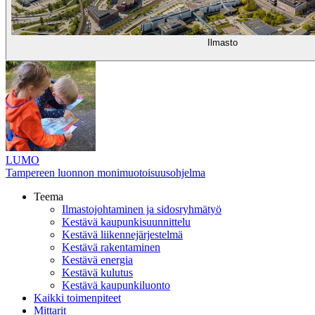
Ilmasto
LUMO
Tampereen luonnon monimuotoisuusohjelma
Teema
Ilmastojohtaminen ja sidosryhmätyö
Kestävä kaupunkisuunnittelu
Kestävä liikennejärjestelmä
Kestävä rakentaminen
Kestävä energia
Kestävä kulutus
Kestävä kaupunkiluonto
Kaikki toimenpiteet
Mittarit