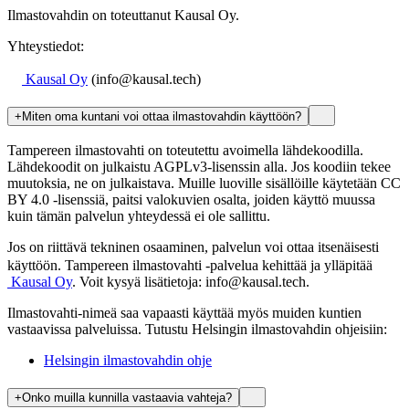
Ilmastovahdin on toteuttanut Kausal Oy.
Yhteystiedot:
Kausal
Oy
(info@kausal.tech)
+
Miten oma kuntani voi ottaa ilmastovahdin käyttöön?
Tampereen ilmastovahti on toteutettu avoimella lähdekoodilla.
Lähdekoodit on julkaistu AGPLv3-lisenssin alla. Jos koodiin tekee
muutoksia, ne on julkaistava. Muille luoville sisällöille käytetään CC
BY 4.0 -lisenssiä, paitsi valokuvien osalta, joiden käyttö muussa
kuin tämän palvelun yhteydessä ei ole sallittu.
Jos on riittävä tekninen osaaminen, palvelun voi ottaa itsenäisesti
käyttöön. Tampereen ilmastovahti -palvelua kehittää ja ylläpitää
Kausal
Oy
. Voit kysyä lisätietoja: info@kausal.tech.
Ilmastovahti-nimeä saa vapaasti käyttää myös muiden kuntien
vastaavissa palveluissa. Tutustu Helsingin ilmastovahdin ohjeisiin:
Helsingin ilmastovahdin ohje
+
Onko muilla kunnilla vastaavia vahteja?