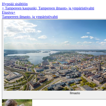
Hyppää sisältöön
+
Tampereen kaupunki, Tampereen ilmasto- ja ympäristövahti
Etusivu
+
Tampereen ilmasto- ja ympäristövahti
Ilmasto