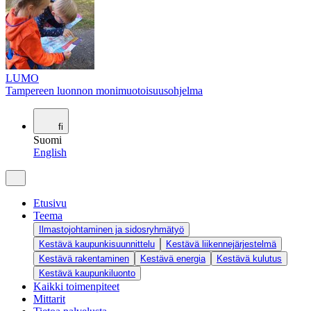
LUMO
Tampereen luonnon monimuotoisuusohjelma
fi
Suomi
English
Etusivu
Teema
Ilmastojohtaminen ja sidosryhmätyö
Kestävä kaupunkisuunnittelu
Kestävä liikennejärjestelmä
Kestävä rakentaminen
Kestävä energia
Kestävä kulutus
Kestävä kaupunkiluonto
Kaikki toimenpiteet
Mittarit