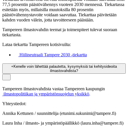
77,5 prosentin päästövähennys vuoteen 2030 mennessä. Tiekartassa
esitetään myös, millaisilla muutoksilla 80 prosentin
päästövähennystavoite voidaan saavuttaa. Tiekarttaa päivitetään
kahden vuoden välein, jotta tavoitteeseen päästään.
Tampereen ilmastovahdin teemat ja toimenpiteet tulevat suoraan
tiekartasta.
Lataa tiekartta Tampereen kotisivuilta:
Hiilineutraali
Tampere 2030 -tiekartta
+
Kenelle voin lähettää palautetta, kysymyksiä tai kehitysideoita
ilmastovahdista?
Tampereen ilmastovahdista vastaa Tampereen kaupungin
ilmastopolitiikan
ja ympäristönsuojelun yksikkö
.
Yhteystiedot:
Annika Kettunen / suunnittelija (etunimi.sukunimi@tampere.fi)
Laura Inha / ilmasto- ja ympäristöpäällikkö (laura.inha@tampere.fi)