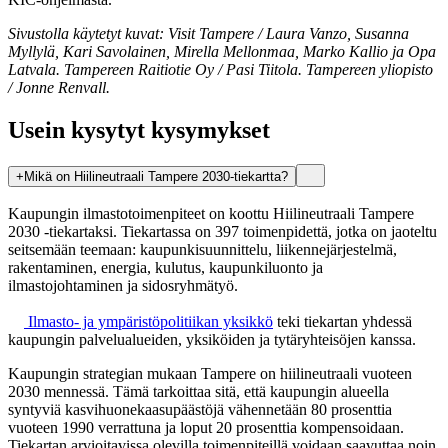
Sivustolla käytetyt kuvat: Visit Tampere / Laura Vanzo, Susanna
Myllylä, Kari Savolainen, Mirella Mellonmaa, Marko Kallio ja Opa
Latvala. Tampereen Raitiotie Oy / Pasi Tiitola. Tampereen yliopisto
/ Jonne Renvall.
Usein kysytyt kysymykset
+
Mikä on Hiilineutraali Tampere 2030-tiekartta?
Kaupungin ilmastotoimenpiteet on koottu Hiilineutraali Tampere
2030 -tiekartaksi. Tiekartassa on 397 toimenpidettä, jotka on jaoteltu
seitsemään teemaan: kaupunkisuunnittelu, liikennejärjestelmä,
rakentaminen, energia, kulutus, kaupunkiluonto ja
ilmastojohtaminen ja sidosryhmätyö.
Ilmasto-
ja ympäristöpolitiikan yksikkö
teki tiekartan yhdessä
kaupungin palvelualueiden, yksiköiden ja tytäryhteisöjen kanssa.
Kaupungin strategian mukaan Tampere on hiilineutraali vuoteen
2030 mennessä. Tämä tarkoittaa sitä, että kaupungin alueella
syntyviä kasvihuonekaasupäästöjä vähennetään 80 prosenttia
vuoteen 1990 verrattuna ja loput 20 prosenttia kompensoidaan.
Tiekartan arvioitavissa olevilla toimenpiteillä voidaan saavuttaa noin