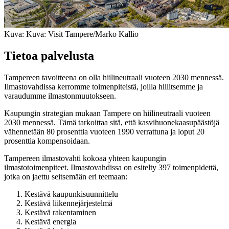
Kuva: Kuva: Visit Tampere/Marko Kallio
Tietoa palvelusta
Tampereen tavoitteena on olla hiilineutraali vuoteen 2030 mennessä.
Ilmastovahdissa kerromme toimenpiteistä, joilla hillitsemme ja
varaudumme ilmastonmuutokseen.
Kaupungin strategian mukaan Tampere on hiilineutraali vuoteen
2030 mennessä. Tämä tarkoittaa sitä, että kasvihuonekaasupäästöjä
vähennetään 80 prosenttia vuoteen 1990 verrattuna ja loput 20
prosenttia kompensoidaan.
Tampereen ilmastovahti kokoaa yhteen kaupungin
ilmastotoimenpiteet. Ilmastovahdissa on esitelty 397 toimenpidettä,
jotka on jaettu seitsemään eri teemaan:
Kestävä kaupunkisuunnittelu
Kestävä liikennejärjestelmä
Kestävä rakentaminen
Kestävä energia