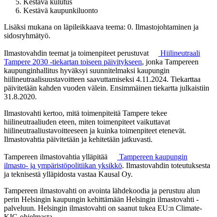
Kestävä kulutus
Kestävä kaupunkiluonto
Lisäksi mukana on läpileikkaava teema: 0. Ilmastojohtaminen ja
sidosryhmätyö.
Ilmastovahdin teemat ja toimenpiteet perustuvat
Hiilineutraali
Tampere 2030 -tiekartan toiseen päivitykseen
, jonka Tampereen
kaupunginhallitus hyväksyi suunnitelmaksi kaupungin
hiilineutraalisuustavoitteen saavuttamiseksi 4.11.2024. Tiekarttaa
päivitetään kahden vuoden välein. Ensimmäinen tiekartta julkaistiin
31.8.2020.
Ilmastovahti kertoo, mitä toimenpiteitä Tampere tekee
hiilineutraaliuden eteen, miten toimenpiteet vaikuttavat
hiilineutraaliustavoitteeseen ja kuinka toimenpiteet etenevät.
Ilmastovahtia päivitetään ja kehitetään jatkuvasti.
Tampereen ilmastovahtia ylläpitää
Tampereen
kaupungin
ilmasto- ja ympäristöpolitiikan yksikkö
. Ilmastovahdin toteutuksesta
ja teknisestä ylläpidosta vastaa Kausal Oy.
Tampereen ilmastovahti on avointa lähdekoodia ja perustuu alun
perin Helsingin kaupungin kehittämään Helsingin ilmastovahti -
palveluun. Helsingin ilmastovahti on saanut tukea EU:n Climate-
KIC-ohjelmasta.