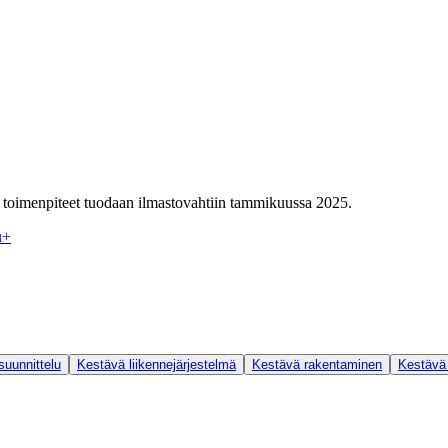
toimenpiteet tuodaan ilmastovahtiin tammikuussa 2025.
u
+
uunnittelu
Kestävä liikennejärjestelmä
Kestävä rakentaminen
Kestävä