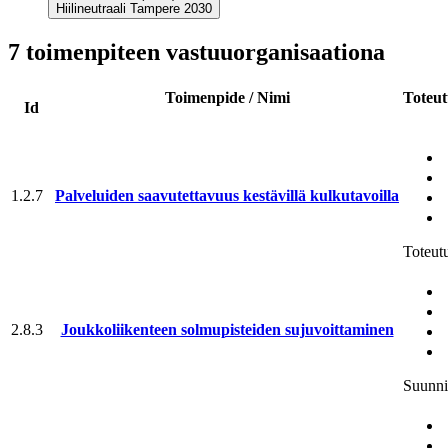
Hiilineutraali Tampere 2030
7 toimenpiteen vastuuorganisaationa
Toimenpide / Nimi
Toteut
Id
1.2.7
Palveluiden saavutettavuus kestävillä kulkutavoilla
Toteut
2.8.3
Joukko­liikenteen solmupisteiden sujuvoittaminen
Suunni