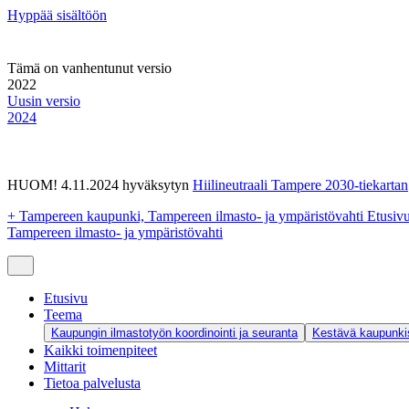
Hyppää sisältöön
Tämä on vanhentunut versio
2022
Uusin versio
2024
HUOM! 4.11.2024 hyväksytyn
Hiilineutraali Tampere 2030-tiekartan
+
Tampereen kaupunki, Tampereen ilmasto- ja ympäristövahti Etusiv
Tampereen ilmasto- ja ympäristövahti
Etusivu
Teema
Kaupungin ilmastotyön koordinointi ja seuranta
Kestävä kaupunkis
Kaikki toimenpiteet
Mittarit
Tietoa palvelusta