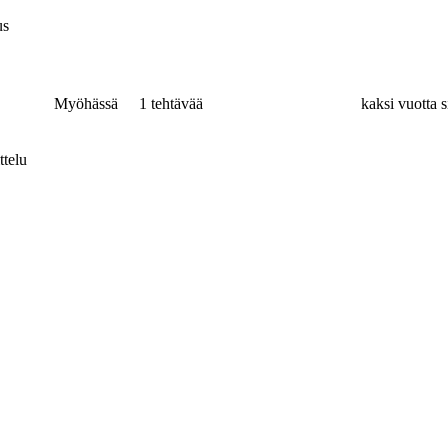
us
Myöhässä
1 tehtävää
kaksi vuotta s
ttelu