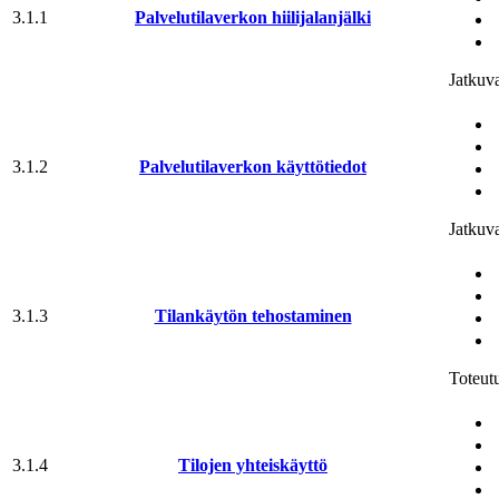
3.1.1
Palvelu­tila­verkon hiilijalanjälki
Jatkuv
3.1.2
Palvelu­tila­verkon käyttötiedot
Jatkuv
3.1.3
Tilankäytön tehostaminen
Toteut
3.1.4
Tilojen yhteiskäyttö