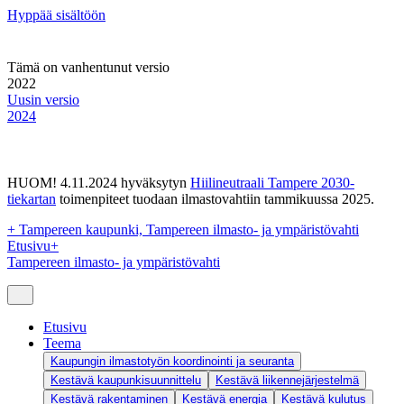
Hyppää sisältöön
Tämä on vanhentunut versio
2022
Uusin versio
2024
HUOM! 4.11.2024 hyväksytyn
Hiilineutraali Tampere 2030-
tiekartan
toimenpiteet tuodaan ilmastovahtiin tammikuussa 2025.
+
Tampereen kaupunki, Tampereen ilmasto- ja ympäristövahti
Etusivu
+
Tampereen ilmasto- ja ympäristövahti
Etusivu
Teema
Kaupungin ilmastotyön koordinointi ja seuranta
Kestävä kaupunkisuunnittelu
Kestävä liikennejärjestelmä
Kestävä rakentaminen
Kestävä energia
Kestävä kulutus