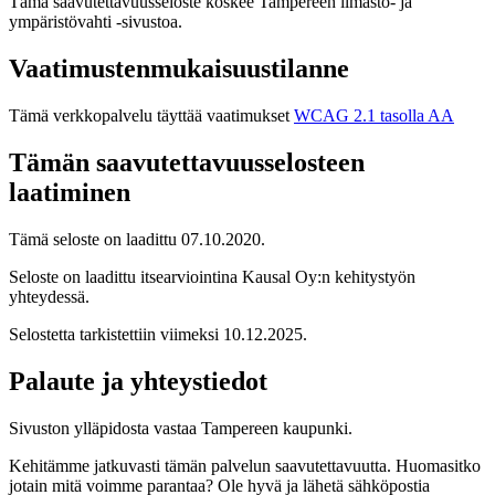
Tämä saavutettavuusseloste koskee
Tampereen ilmasto- ja
ympäristövahti
-sivustoa
.
Vaatimustenmukaisuustilanne
Tämä verkkopalvelu täyttää vaatimukset
WCAG 2.1 tasolla AA
Tämän saavutettavuusselosteen
laatiminen
Tämä seloste on laadittu
07.10.2020
.
Seloste on laadittu itsearviointina Kausal Oy:n kehitystyön
yhteydessä.
Selostetta tarkistettiin viimeksi
10.12.2025
.
Palaute ja yhteystiedot
Sivuston ylläpidosta vastaa Tampereen kaupunki.
Kehitämme jatkuvasti tämän palvelun saavutettavuutta. Huomasitko
jotain mitä voimme parantaa? Ole hyvä ja lähetä sähköpostia