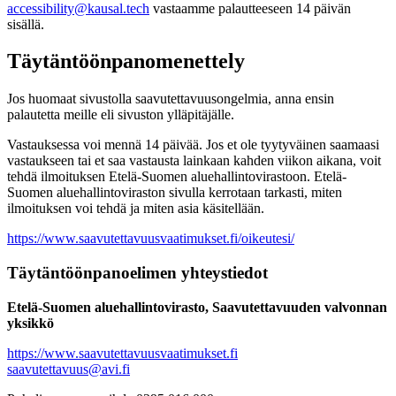
accessibility@kausal.tech
vastaamme palautteeseen 14 päivän
sisällä.
Täytäntöönpanomenettely
Jos huomaat sivustolla saavutettavuusongelmia, anna ensin
palautetta meille eli sivuston ylläpitäjälle.
Vastauksessa voi mennä 14 päivää. Jos et ole tyytyväinen saamaasi
vastaukseen tai et saa vastausta lainkaan kahden viikon aikana, voit
tehdä ilmoituksen Etelä-Suomen aluehallintovirastoon. Etelä-
Suomen aluehallintoviraston sivulla kerrotaan tarkasti, miten
ilmoituksen voi tehdä ja miten asia käsitellään.
https://www.saavutettavuusvaatimukset.fi/oikeutesi/
Täytäntöönpanoelimen yhteystiedot
Etelä-Suomen aluehallintovirasto, Saavutettavuuden valvonnan
yksikkö
https://www.saavutettavuusvaatimukset.fi
saavutettavuus@avi.fi