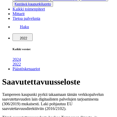
Kestävä kaupunkiluonto
Kaikki toimenpiteet
Mittarit
Tietoa palvelusta
Haku
2022
Kaikki versiot
2024
2022
Päästöskenaariot
Saavutettavuusseloste
Tampereen kaupunki
pyrkii takaamaan tämän verkkopalvelun
saavutettavuuden
lain digitaalisten palvelujen tarjoamisesta
(306/2019) mukaisesti. Laki pohjautuu EU
saavutettavuusdirektiiviin (2016/2102).