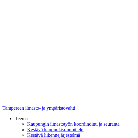
Tampereen ilmasto- ja ympäristövahti
Teema
Kaupungin ilmastotyön koordinointi ja seuranta
Kestävä kaupunkisuunnittelu
Kestävä liikennejärjestelmä