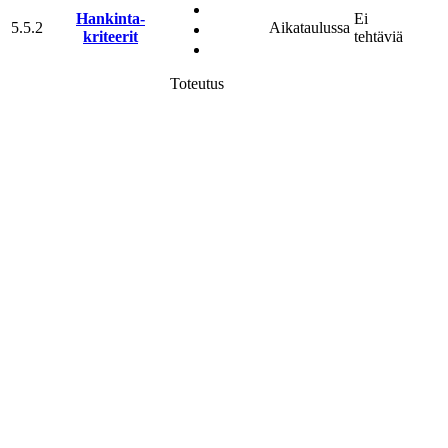
Hankinta­
Ei
5.5.2
Aikataulussa
kriteerit
tehtäviä
Toteutus