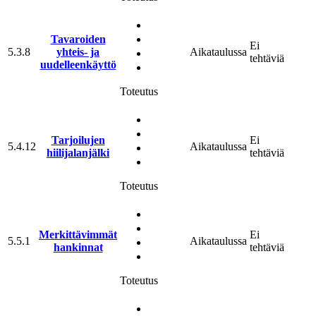
Tavaroiden
Ei
5.3.8
yhteis- ja
Aikataulussa
tehtäviä
uudelleenkäyttö
Toteutus
Tarjoilujen
Ei
5.4.12
Aikataulussa
hiilijalanjälki
tehtäviä
Toteutus
Merkittävimmät
Ei
5.5.1
Aikataulussa
hankinnat
tehtäviä
Toteutus