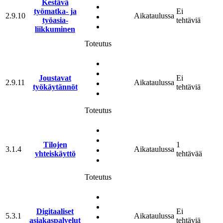
Kestävä
työmatka- ja
Ei
2.9.10
Aikataulussa
työ­asia­
tehtäviä
liikkuminen
Toteutus
Joustavat
Ei
2.9.11
Aikataulussa
työkäytännöt
tehtäviä
Toteutus
Tilojen
1
3.1.4
Aikataulussa
yhteiskäyttö
tehtävää
Toteutus
Digitaaliset
Ei
5.3.1
Aikataulussa
asiakaspalvelut
tehtäviä