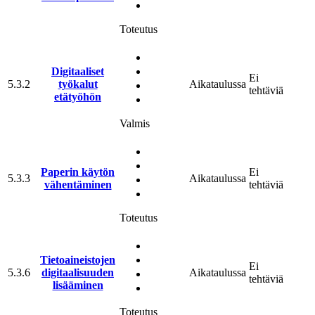
Toteutus
Digitaaliset
Ei
5.3.2
työkalut
Aikataulussa
tehtäviä
etätyöhön
Valmis
Paperin käytön
Ei
5.3.3
Aikataulussa
vähentäminen
tehtäviä
Toteutus
Tieto­aineistojen
Ei
5.3.6
digitaalisuuden
Aikataulussa
tehtäviä
lisääminen
Toteutus