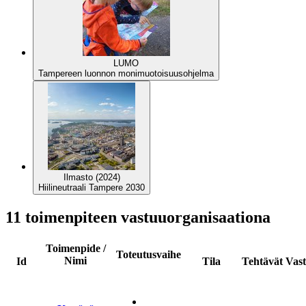
LUMO
Tampereen luonnon monimuotoisuusohjelma
Ilmasto (2024)
Hiilineutraali Tampere 2030
11 toimenpiteen vastuuorganisaationa
Toimenpide /
Toteutusvaihe
Nimi
Id
Tila
Tehtävät
Vas