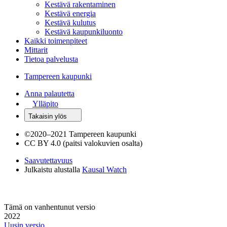
Kestävä rakentaminen
Kestävä energia
Kestävä kulutus
Kestävä kaupunkiluonto
Kaikki toimenpiteet
Mittarit
Tietoa palvelusta
Tampereen kaupunki
Anna palautetta
Ylläpito
Takaisin ylös
©
2020–2021 Tampereen kaupunki
CC BY 4.0 (paitsi valokuvien osalta)
Saavutettavuus
Julkaistu alustalla
Kausal Watch
Tämä on vanhentunut versio
2022
Uusin versio