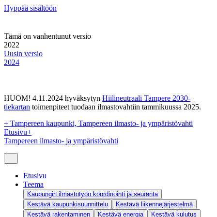
Hyppää sisältöön
Tämä on vanhentunut versio
2022
Uusin versio
2024
HUOM! 4.11.2024 hyväksytyn
Hiilineutraali Tampere 2030-
tiekartan
toimenpiteet tuodaan ilmastovahtiin tammikuussa 2025.
+
Tampereen kaupunki, Tampereen ilmasto- ja ympäristövahti
Etusivu
+
Tampereen ilmasto- ja ympäristövahti
Etusivu
Teema
Kaupungin ilmastotyön koordinointi ja seuranta
Kestävä kaupunkisuunnittelu
Kestävä liikennejärjestelmä
Kestävä rakentaminen
Kestävä energia
Kestävä kulutus