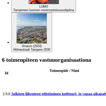
LUMO
Tampereen luonnon monimuotoisuusohjelma
Ilmasto (2024)
Hiilineutraali Tampere 2030
6 toimenpiteen vastuuorganisaationa
Toimenpide / Nimi
Id
2.9.8
Julkisen liikenteen edistäminen kulttuuri- ja vapaa-aika­pal