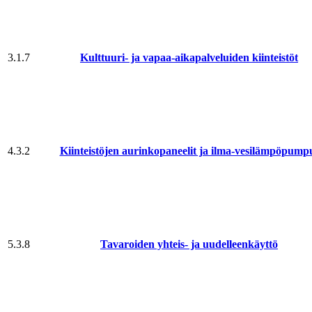
3.1.7
Kulttuuri- ja vapaa-aika­palveluiden kiinteistöt
4.3.2
Kiinteistöjen aurinkopaneelit ja ilma-vesi­lämpö­pump
5.3.8
Tavaroiden yhteis- ja uudelleenkäyttö