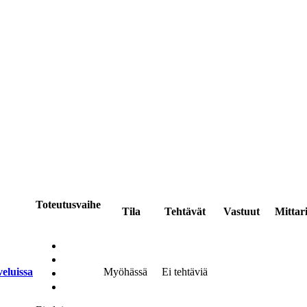
Toteutusvaihe
Tila
Tehtävät
Vastuut
Mittari
veluissa
Myöhässä
Ei tehtäviä