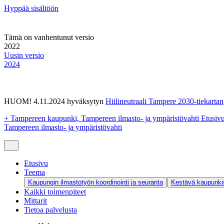
Hyppää sisältöön
Tämä on vanhentunut versio
2022
Uusin versio
2024
HUOM! 4.11.2024 hyväksytyn
Hiilineutraali Tampere 2030-tiekartan
+
Tampereen kaupunki, Tampereen ilmasto- ja ympäristövahti Etusiv
Tampereen ilmasto- ja ympäristövahti
Etusivu
Teema
Kaupungin ilmastotyön koordinointi ja seuranta
Kestävä kaupunkis
Kaikki toimenpiteet
Mittarit
Tietoa palvelusta