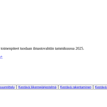
toimenpiteet tuodaan ilmastovahtiin tammikuussa 2025.
u
+
uunnittelu
Kestävä liikennejärjestelmä
Kestävä rakentaminen
Kestävä