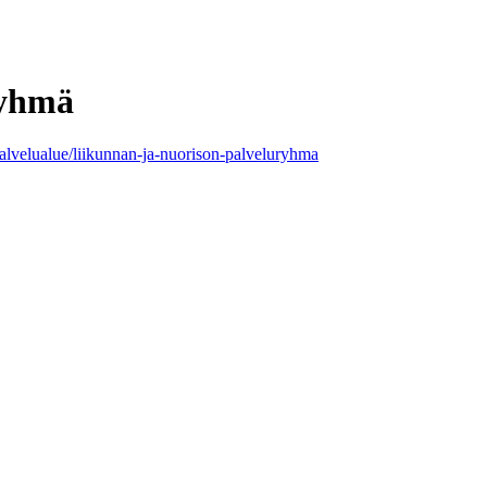
ryhmä
palvelualue/liikunnan-ja-nuorison-palveluryhma