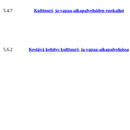
5.4.7
Kulttuuri- ja vapaa-aika­palveluiden ruokailut
5.6.2
Kestävä kehitys kulttuuri- ja vapaa-aika­palveluissa