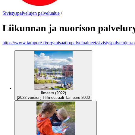
Sivistyspalvelujen palvelualue
/
Liikunnan ja nuorison palvelu
https://www.tampere.fi/organisaatio/palvelualueet/sivistyspalvelujen-
Ilmasto (2022)
[2022 version] Hiilineutraali Tampere 2030