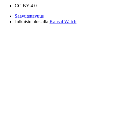
CC BY 4.0
Saavutettavuus
Julkaistu alustalla
Kausal Watch