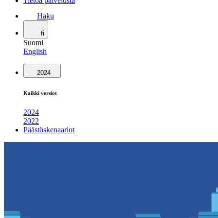
Tietoa palvelusta
Haku
fi
Suomi
English
2024
Kaikki versiot
2024
2022
Päästöskenaariot