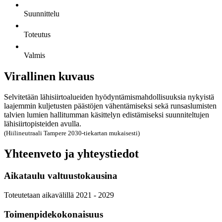
Suunnittelu
Toteutus
Valmis
Virallinen kuvaus
Selvitetään lähisiirtoalueiden hyödyntämismahdollisuuksia nykyistä
laajemmin kuljetusten päästöjen vähentämiseksi sekä runsaslumisten
talvien lumien hallitumman käsittelyn edistämiseksi suunniteltujen
lähisiirtopisteiden avulla.
(Hiilineutraali Tampere 2030-tiekartan mukaisesti)
Yhteenveto ja yhteystiedot
Aikataulu valtuustokausina
Toteutetaan aikavälillä 2021 - 2029
Toimenpidekokonaisuus