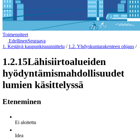
Toimenpiteet
Edellinen
Seuraava
1. Kestävä kaupunkisuunnittelu
/
1.2. Yhdyskuntarakenteen ohjaus
/
1.2.15
Lähisiirtoalueiden
hyödyntämismahdollisuudet
lumien käsittelyssä
Eteneminen
Ei aloitettu
Idea