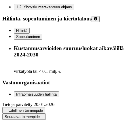
1.2
.
Yhdyskuntarakenteen ohjaus
Hillintä, sopeutuminen ja kiertotalous
Hillintä
Sopeutuminen
Kustannusarvioiden suuruusluokat aikavälillä
2024-2030
virkatyötä tai < 0,1 milj. €
Vastuuorganisaatiot
Infraomaisuuden hallinta
Tietoja päivitetty
20.01.2026
Edellinen toimenpide
Seuraava toimenpide