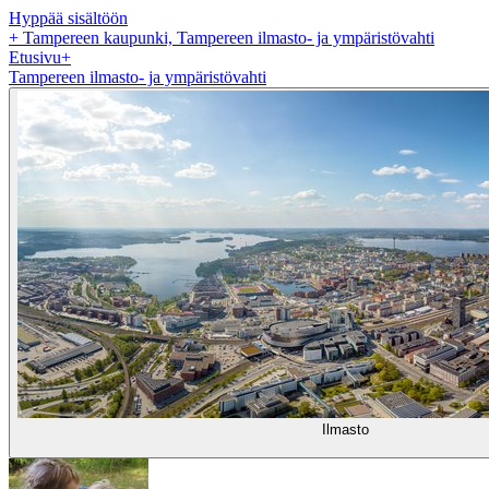
Hyppää sisältöön
+
Tampereen kaupunki, Tampereen ilmasto- ja ympäristövahti
Etusivu
+
Tampereen ilmasto- ja ympäristövahti
Ilmasto