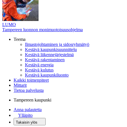
LUMO
Tampereen luonnon monimuotoisuusohjelma
Teema
Ilmastojohtaminen ja sidosryhmätyö
Kestävä kaupunkisuunnittelu
Kestävä liikennejärjestelmä
Kestävä rakentaminen
Kestävä energia
Kestävä kulutus
Kestävä kaupunkiluonto
Kaikki toimenpiteet
Mittarit
Tietoa palvelusta
Tampereen kaupunki
Anna palautetta
Ylläpito
Takaisin ylös