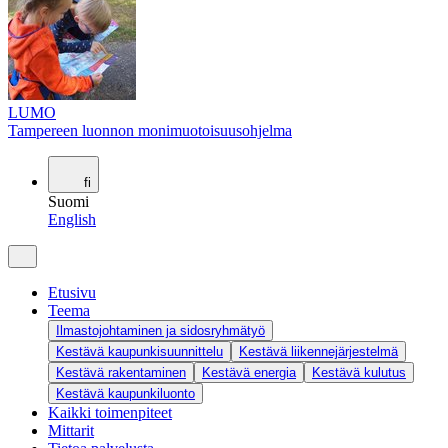
LUMO
Tampereen luonnon monimuotoisuusohjelma
fi
Suomi
English
Etusivu
Teema
Ilmastojohtaminen ja sidosryhmätyö
Kestävä kaupunkisuunnittelu
Kestävä liikennejärjestelmä
Kestävä rakentaminen
Kestävä energia
Kestävä kulutus
Kestävä kaupunkiluonto
Kaikki toimenpiteet
Mittarit