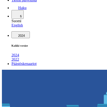
Tietoa palvelusta
Haku
fi
Suomi
English
2024
Kaikki versiot
2024
2022
Päästöskenaariot