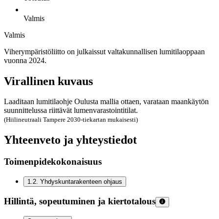
Valmis
Valmis
Viherympäristöliitto on julkaissut valtakunnallisen lumitilaoppaan
vuonna 2024.
Virallinen kuvaus
Laaditaan lumitilaohje Oulusta mallia ottaen, varataan maankäytön
suunnittelussa riittävät lumenvarastointitilat.
(Hiilineutraali Tampere 2030-tiekartan mukaisesti)
Yhteenveto ja yhteystiedot
Toimenpidekokonaisuus
1.2
.
Yhdyskuntarakenteen ohjaus
Hillintä, sopeutuminen ja kiertotalous