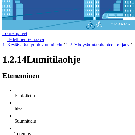
Toimenpiteet
Edellinen
Seuraava
1. Kestävä kaupunkisuunnittelu
/
1.2. Yhdyskuntarakenteen ohjaus
/
1.2.14
Lumitilaohje
Eteneminen
Ei aloitettu
Idea
Suunnittelu
Toteutus