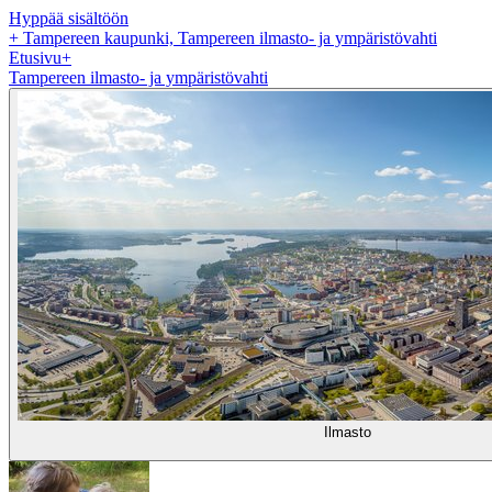
Hyppää sisältöön
+
Tampereen kaupunki, Tampereen ilmasto- ja ympäristövahti
Etusivu
+
Tampereen ilmasto- ja ympäristövahti
Ilmasto