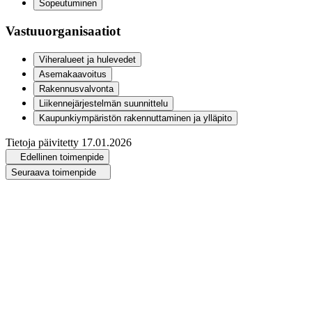
Sopeutuminen
Vastuuorganisaatiot
Viheralueet ja hulevedet
Asemakaavoitus
Rakennusvalvonta
Liikennejärjestelmän suunnittelu
Kaupunkiympäristön rakennuttaminen ja ylläpito
Tietoja päivitetty
17.01.2026
Edellinen toimenpide
Seuraava toimenpide