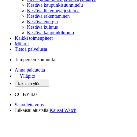
Kestävä kaupunkisuunnittelu
Kestävä liikennejärjestelmä
Kestävä rakentaminen
Kestävä energia
Kestävä kulutus
Kestävä kaupunkiluonto
Kaikki toimenpiteet
Mittarit
Tietoa palvelusta
Tampereen kaupunki
Anna palautetta
Ylläpito
Takaisin ylös
CC BY 4.0
Saavutettavuus
Julkaistu alustalla
Kausal Watch