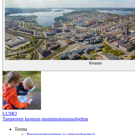
Ilmasto
LUMO
Tampereen luonnon monimuotoisuusohjelma
Teema
Ilmastojohtaminen ja sidosryhmätyö