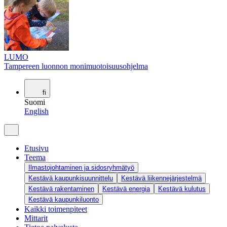
LUMO
Tampereen luonnon monimuotoisuusohjelma
fi
Suomi
English
Etusivu
Teema
Ilmastojohtaminen ja sidosryhmätyö
Kestävä kaupunkisuunnittelu
Kestävä liikennejärjestelmä
Kestävä rakentaminen
Kestävä energia
Kestävä kulutus
Kestävä kaupunkiluonto
Kaikki toimenpiteet
Mittarit