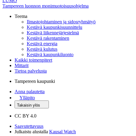
LUMO
Tampereen luonnon monimuotoisuusohjelma
Teema
Ilmastojohtaminen ja sidosryhmätyö
Kestävä kaupunkisuunnittelu
Kestävä liikennejärjestelmä
Kestävä rakentaminen
Kestävä energia
Kestävä kulutus
Kestävä kaupunkiluonto
Kaikki toimenpiteet
Mittarit
Tietoa palvelusta
Tampereen kaupunki
Anna palautetta
Ylläpito
Takaisin ylös
CC BY 4.0
Saavutettavuus
Julkaistu alustalla
Kausal Watch