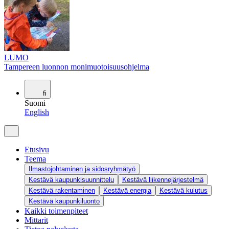
LUMO
Tampereen luonnon monimuotoisuusohjelma
fi
Suomi
English
Etusivu
Teema
Ilmastojohtaminen ja sidosryhmätyö
Kestävä kaupunkisuunnittelu
Kestävä liikennejärjestelmä
Kestävä rakentaminen
Kestävä energia
Kestävä kulutus
Kestävä kaupunkiluonto
Kaikki toimenpiteet
Mittarit