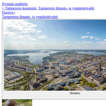
Hyppää sisältöön
+
Tampereen kaupunki, Tampereen ilmasto- ja ympäristövahti
Etusivu
+
Tampereen ilmasto- ja ympäristövahti
Ilmasto