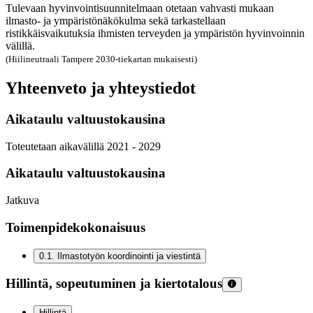
Tulevaan hyvinvointisuunnitelmaan otetaan vahvasti mukaan
ilmasto- ja ympäristönäkökulma sekä tarkastellaan
ristikkäisvaikutuksia ihmisten terveyden ja ympäristön hyvinvoinnin
välillä.
(Hiilineutraali Tampere 2030-tiekartan mukaisesti)
Yhteenveto ja yhteystiedot
Aikataulu valtuustokausina
Toteutetaan aikavälillä 2021 - 2029
Aikataulu valtuustokausina
Jatkuva
Toimenpidekokonaisuus
0.1
.
Ilmastotyön koordinointi ja viestintä
Hillintä, sopeutuminen ja kiertotalous
Hillintä