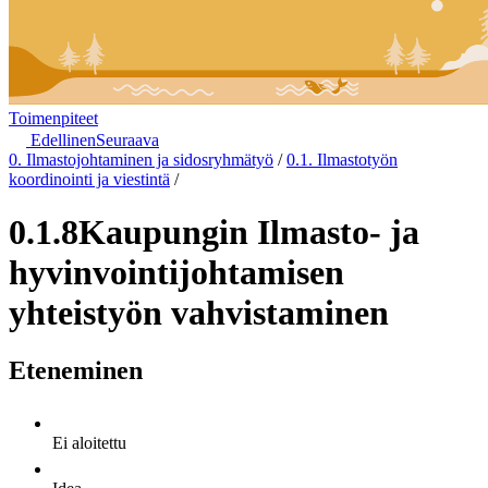
Toimenpiteet
Edellinen
Seuraava
0. Ilmastojohtaminen ja sidosryhmätyö
/
0.1. Ilmastotyön
koordinointi ja viestintä
/
0.1.8
Kaupungin Ilmasto- ja
hyvinvointijohtamisen
yhteistyön vahvistaminen
Eteneminen
Ei aloitettu