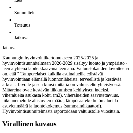
Idea
Suunnittelu
Toteutus
Jatkuva
Jatkuva
Kaupungin hyvinvointikertomukseen 2025-2025 ja
hyvinvointisuunnitelmaan 2026-2029 sisältyy luonto ja ympäristö -
teema yhtenä läpileikkaavana teemana. Valtuustokauden tavoitteena
on, että " Tamperelaiset kaikilla asuinalueilla edistävät
hyvinvointiaan elämällä luonnonläheistä, terveellistä ja kestävää
arkea". Tavoite ja sen kuusi mittaria on valmisteltu yhteistyössä.
Mittareina ovat: kestävän liikkumisen kehityksen indeksi,
viheralueita asukasta kohti (m2), viheralueiden saavutettavuus,
liikennemelulle altistuvien määrä, lämpösaarekeilmiön alueilla
asuvienmäärä ja luontokokemus (summaindikaattori).
Hyvinvointisuunnitelmasta raportoidaan valtuustolle vuosittain.
Virallinen kuvaus