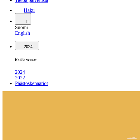
Tietoa palvelusta
Haku
fi
Suomi
English
2024
Kaikki versiot
2024
2022
Päästöskenaariot