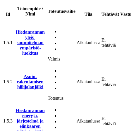
Toimenpide /
Toteutusvaihe
Nimi
Id
Tila
Tehtävät
Vast
Hiedanrannan
yleis­
Ei
1.5.1
suunnitelman
Aikataulussa
tehtäviä
ympäristö­
luokitus
Valmis
Asuin­
Ei
1.5.2
rakentamisen
Aikataulussa
tehtäviä
hiilijalanjälki
Toteutus
Hiedanrannan
energia­
Ei
1.5.3
järjestelmä ja
Aikataulussa
tehtäviä
elinkaaren