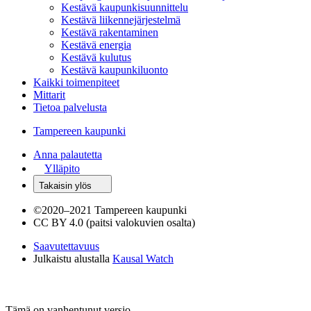
Kestävä kaupunkisuunnittelu
Kestävä liikennejärjestelmä
Kestävä rakentaminen
Kestävä energia
Kestävä kulutus
Kestävä kaupunkiluonto
Kaikki toimenpiteet
Mittarit
Tietoa palvelusta
Tampereen kaupunki
Anna palautetta
Ylläpito
Takaisin ylös
©
2020–2021 Tampereen kaupunki
CC BY 4.0 (paitsi valokuvien osalta)
Saavutettavuus
Julkaistu alustalla
Kausal Watch
Tämä on vanhentunut versio