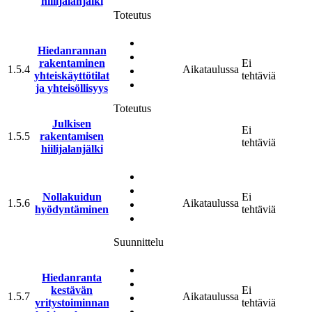
hiilijalanjälki
Toteutus
Hiedanrannan
rakentaminen
Ei
1.5.4
Aikataulussa
yhteis­käyttö­tilat
tehtäviä
ja yhteisöllisyys
Toteutus
Julkisen
Ei
1.5.5
rakentamisen
tehtäviä
hiilijalanjälki
Nollakuidun
Ei
1.5.6
Aikataulussa
hyödyntäminen
tehtäviä
Suunnittelu
Hiedanranta
kestävän
Ei
1.5.7
Aikataulussa
yritystoiminnan
tehtäviä