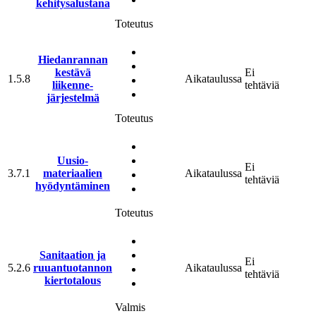
kehitysalustana
Toteutus
Hiedanrannan
kestävä
Ei
1.5.8
Aikataulussa
liikenne­
tehtäviä
järjestelmä
Toteutus
Uusio­
Ei
3.7.1
materiaalien
Aikataulussa
tehtäviä
hyödyntäminen
Toteutus
Sanitaation ja
Ei
5.2.6
ruuantuotannon
Aikataulussa
tehtäviä
kiertotalous
Valmis