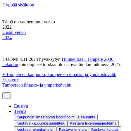
Hyppää sisältöön
Tämä on vanhentunut versio
2022
Uusin versio
2024
HUOM! 4.11.2024 hyväksytyn
Hiilineutraali Tampere 2030-
tiekartan
toimenpiteet tuodaan ilmastovahtiin tammikuussa 2025.
+
Tampereen kaupunki, Tampereen ilmasto- ja ympäristövahti
Etusivu
+
Tampereen ilmasto- ja ympäristövahti
Etusivu
Teema
Kaupungin ilmastotyön koordinointi ja seuranta
Kestävä kaupunkisuunnittelu
Kestävä liikennejärjestelmä
Kestävä rakentaminen
Kestävä energia
Kestävä kulutus