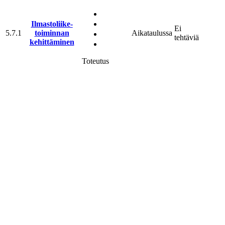
Ilmasto­liike­
Ei
5.7.1
toiminnan
Aikataulussa
tehtäviä
kehittäminen
Toteutus