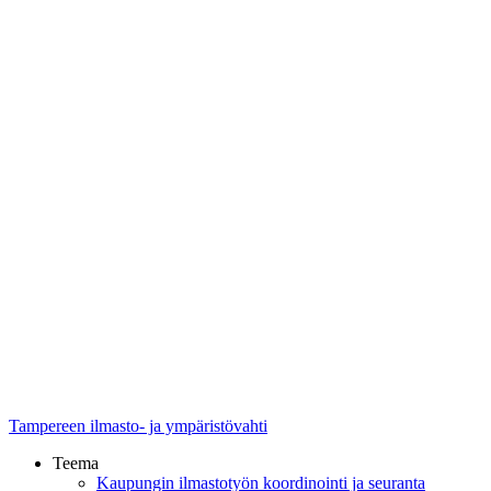
Tampereen ilmasto- ja ympäristövahti
Teema
Kaupungin ilmastotyön koordinointi ja seuranta