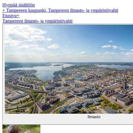
Hyppää sisältöön
+
Tampereen kaupunki, Tampereen ilmasto- ja ympäristövahti
Etusivu
+
Tampereen ilmasto- ja ympäristövahti
Ilmasto