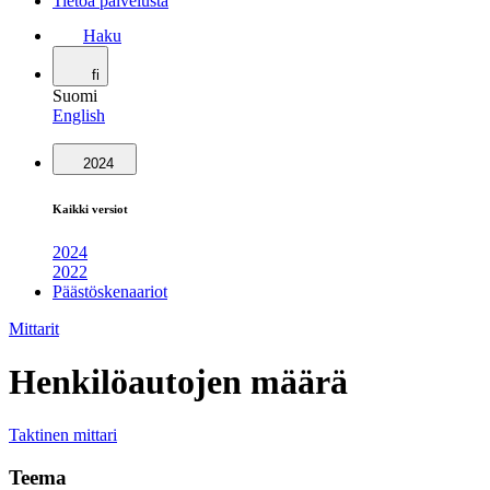
Tietoa palvelusta
Haku
fi
Suomi
English
2024
Kaikki versiot
2024
2022
Päästöskenaariot
Mittarit
Henkilöautojen määrä
Taktinen mittari
Teema