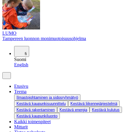
LUMO
Tampereen luonnon monimuotoisuusohjelma
fi
Suomi
English
Etusivu
Teema
Ilmastojohtaminen ja sidosryhmätyö
Kestävä kaupunkisuunnittelu
Kestävä liikennejärjestelmä
Kestävä rakentaminen
Kestävä energia
Kestävä kulutus
Kestävä kaupunkiluonto
Kaikki toimenpiteet
Mittarit