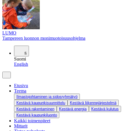
LUMO
Tampereen luonnon monimuotoisuusohjelma
fi
Suomi
English
Etusivu
Teema
Ilmastojohtaminen ja sidosryhmätyö
Kestävä kaupunkisuunnittelu
Kestävä liikennejärjestelmä
Kestävä rakentaminen
Kestävä energia
Kestävä kulutus
Kestävä kaupunkiluonto
Kaikki toimenpiteet
Mittarit