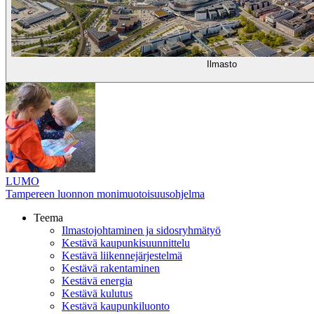
Ilmasto
LUMO
Tampereen luonnon monimuotoisuusohjelma
Teema
Ilmastojohtaminen ja sidosryhmätyö
Kestävä kaupunkisuunnittelu
Kestävä liikennejärjestelmä
Kestävä rakentaminen
Kestävä energia
Kestävä kulutus
Kestävä kaupunkiluonto