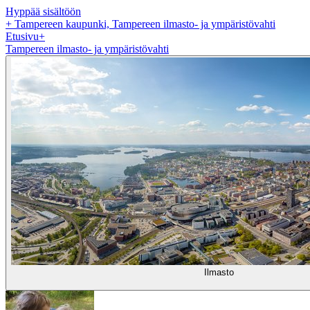
Hyppää sisältöön
+
Tampereen kaupunki, Tampereen ilmasto- ja ympäristövahti
Etusivu
+
Tampereen ilmasto- ja ympäristövahti
Ilmasto