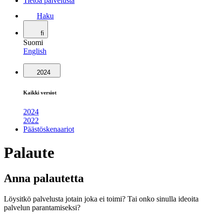
Tietoa palvelusta
Haku
fi
Suomi
English
2024
Kaikki versiot
2024
2022
Päästöskenaariot
Palaute
Anna palautetta
Löysitkö palvelusta jotain joka ei toimi? Tai onko sinulla ideoita
palvelun parantamiseksi?