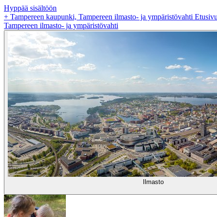
Hyppää sisältöön
+
Tampereen kaupunki, Tampereen ilmasto- ja ympäristövahti Etusiv
Tampereen ilmasto- ja ympäristövahti
Ilmasto