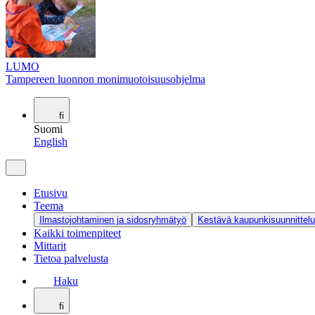
LUMO
Tampereen luonnon monimuotoisuusohjelma
fi
Suomi
English
Etusivu
Teema
Ilmastojohtaminen ja sidosryhmätyö
Kestävä kaupunkisuunnittelu
Kaikki toimenpiteet
Mittarit
Tietoa palvelusta
Haku
fi