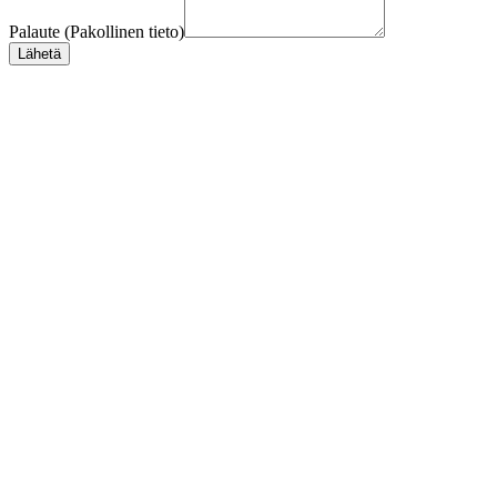
Palaute (Pakollinen tieto)
Lähetä