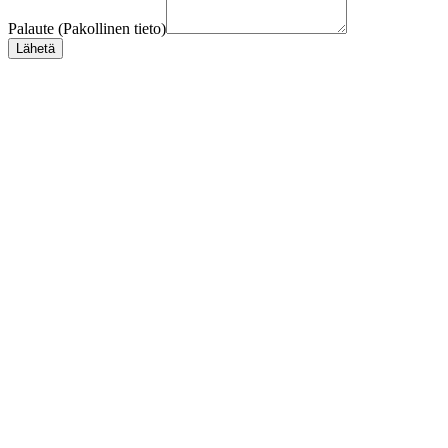
Palaute (Pakollinen tieto)
Lähetä