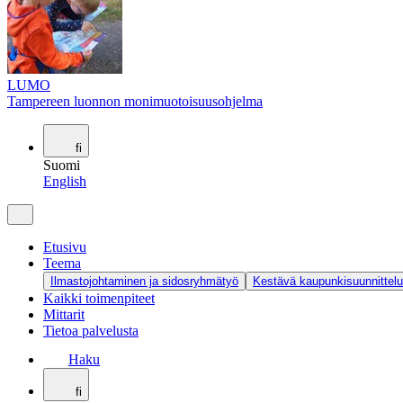
LUMO
Tampereen luonnon monimuotoisuusohjelma
fi
Suomi
English
Etusivu
Teema
Ilmastojohtaminen ja sidosryhmätyö
Kestävä kaupunkisuunnittelu
Kaikki toimenpiteet
Mittarit
Tietoa palvelusta
Haku
fi