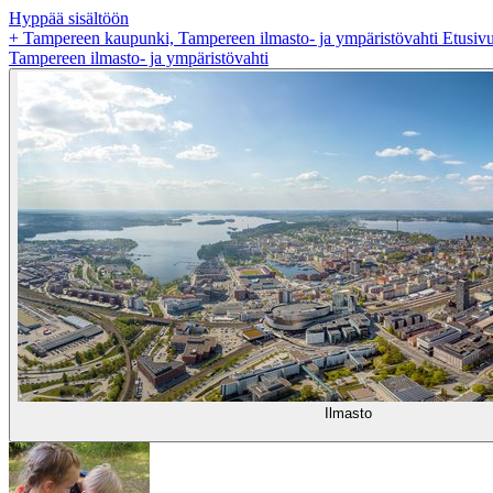
Hyppää sisältöön
+
Tampereen kaupunki, Tampereen ilmasto- ja ympäristövahti Etusiv
Tampereen ilmasto- ja ympäristövahti
Ilmasto