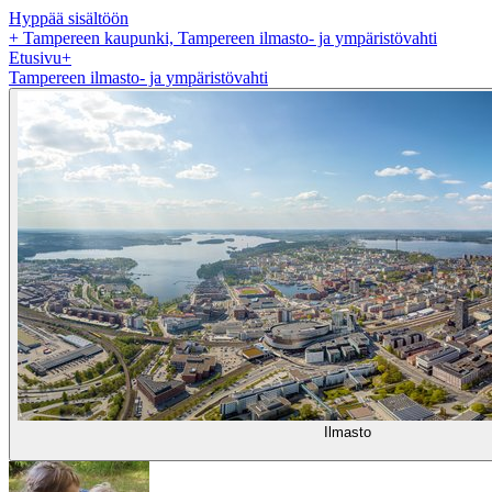
Hyppää sisältöön
+
Tampereen kaupunki, Tampereen ilmasto- ja ympäristövahti
Etusivu
+
Tampereen ilmasto- ja ympäristövahti
Ilmasto