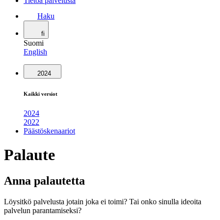
Tietoa palvelusta
Haku
fi
Suomi
English
2024
Kaikki versiot
2024
2022
Päästöskenaariot
Palaute
Anna palautetta
Löysitkö palvelusta jotain joka ei toimi? Tai onko sinulla ideoita
palvelun parantamiseksi?