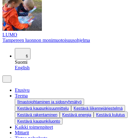
LUMO
Tampereen luonnon monimuotoisuusohjelma
fi
Suomi
English
Etusivu
Teema
Ilmastojohtaminen ja sidosryhmätyö
Kestävä kaupunkisuunnittelu
Kestävä liikennejärjestelmä
Kestävä rakentaminen
Kestävä energia
Kestävä kulutus
Kestävä kaupunkiluonto
Kaikki toimenpiteet
Mittarit