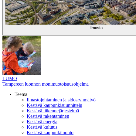
Ilmasto
LUMO
Tampereen luonnon monimuotoisuusohjelma
Teema
Ilmastojohtaminen ja sidosryhmätyö
Kestävä kaupunkisuunnittelu
Kestävä liikennejärjestelmä
Kestävä rakentaminen
Kestävä energia
Kestävä kulutus
Kestävä kaupunkiluonto