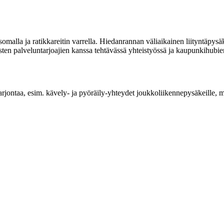
malla ja ratikkareitin varrella. Hiedanrannan väliaikainen liityntäpysäk
sten palveluntarjoajien kanssa tehtävässä yhteistyössä ja kaupunkihubie
rjontaa, esim. kävely- ja pyöräily-yhteydet joukkoliikennepysäkeille, ma