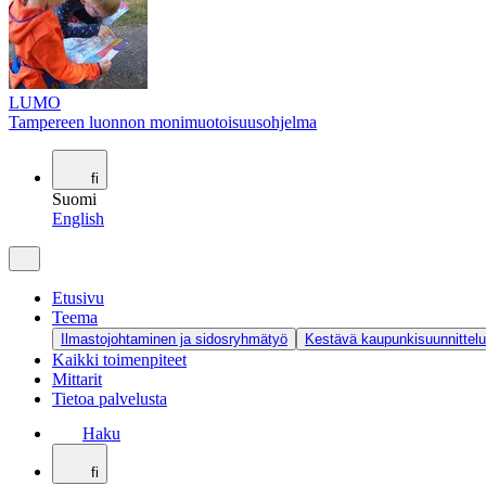
LUMO
Tampereen luonnon monimuotoisuusohjelma
fi
Suomi
English
Etusivu
Teema
Ilmastojohtaminen ja sidosryhmätyö
Kestävä kaupunkisuunnittelu
Kaikki toimenpiteet
Mittarit
Tietoa palvelusta
Haku
fi