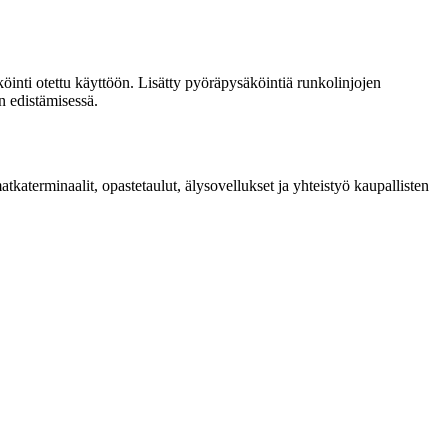
öinti otettu käyttöön. Lisätty pyöräpysäköintiä runkolinjojen
n edistämisessä.
tkaterminaalit, opastetaulut, älysovellukset ja yhteistyö kaupallisten