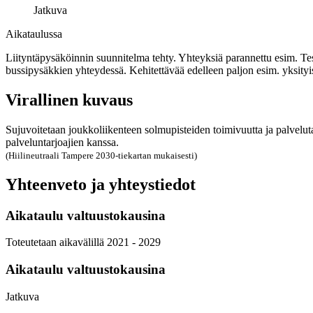
Jatkuva
Aikataulussa
Liityntäpysäköinnin suunnitelma tehty. Yhteyksiä parannettu esim. Teso
bussipysäkkien yhteydessä. Kehitettävää edelleen paljon esim. yksityi
Virallinen kuvaus
Sujuvoitetaan joukkoliikenteen solmupisteiden toimivuutta ja palveluta
palveluntarjoajien kanssa.
(Hiilineutraali Tampere 2030-tiekartan mukaisesti)
Yhteenveto ja yhteystiedot
Aikataulu valtuustokausina
Toteutetaan aikavälillä 2021 - 2029
Aikataulu valtuustokausina
Jatkuva