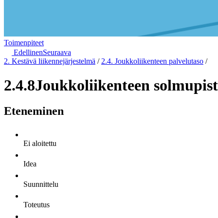
Toimenpiteet
Edellinen
Seuraava
2. Kestävä liikennejärjestelmä
/
2.4. Joukkoliikenteen palvelutaso
/
2.4.8
Joukkoliikenteen solmupis
Eteneminen
Ei aloitettu
Idea
Suunnittelu
Toteutus