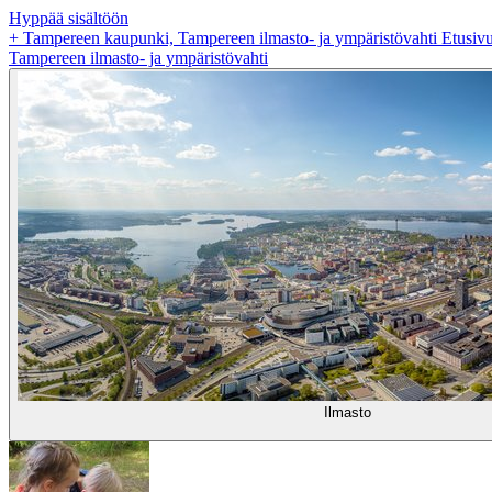
Hyppää sisältöön
+
Tampereen kaupunki, Tampereen ilmasto- ja ympäristövahti Etusiv
Tampereen ilmasto- ja ympäristövahti
Ilmasto