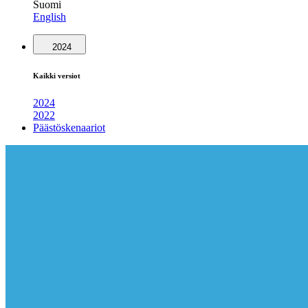
Suomi
English
2024
Kaikki versiot
2024
2022
Päästöskenaariot