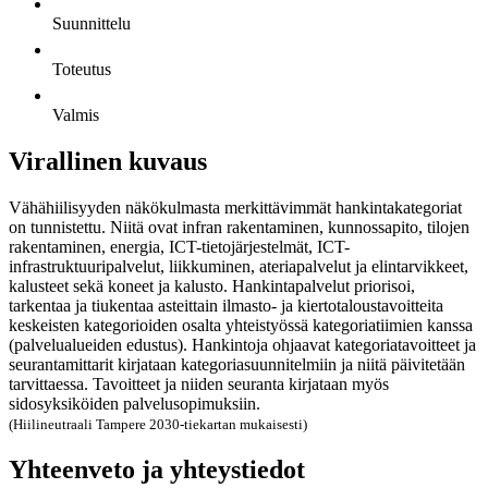
Suunnittelu
Toteutus
Valmis
Virallinen kuvaus
Vähähiilisyyden näkökulmasta merkittävimmät hankintakategoriat
on tunnistettu. Niitä ovat infran rakentaminen, kunnossapito, tilojen
rakentaminen, energia, ICT-tietojärjestelmät, ICT-
infrastruktuuripalvelut, liikkuminen, ateriapalvelut ja elintarvikkeet,
kalusteet sekä koneet ja kalusto. Hankintapalvelut priorisoi,
tarkentaa ja tiukentaa asteittain ilmasto- ja kiertotaloustavoitteita
keskeisten kategorioiden osalta yhteistyössä kategoriatiimien kanssa
(palvelualueiden edustus). Hankintoja ohjaavat kategoriatavoitteet ja
seurantamittarit kirjataan kategoriasuunnitelmiin ja niitä päivitetään
tarvittaessa. Tavoitteet ja niiden seuranta kirjataan myös
sidosyksiköiden palvelusopimuksiin.
(Hiilineutraali Tampere 2030-tiekartan mukaisesti)
Yhteenveto ja yhteystiedot