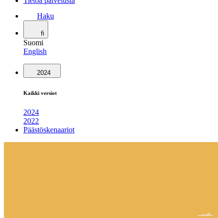
Tietoa palvelusta
Haku
fi
Suomi
English
2024
Kaikki versiot
2024
2022
Päästöskenaariot