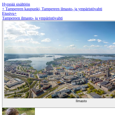
Hyppää sisältöön
+
Tampereen kaupunki, Tampereen ilmasto- ja ympäristövahti
Etusivu
+
Tampereen ilmasto- ja ympäristövahti
Ilmasto