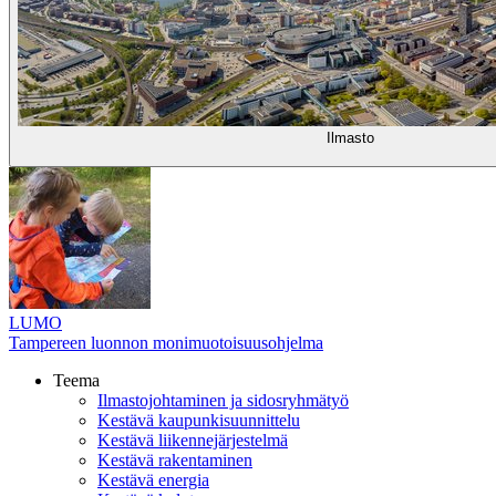
Ilmasto
LUMO
Tampereen luonnon monimuotoisuusohjelma
Teema
Ilmastojohtaminen ja sidosryhmätyö
Kestävä kaupunkisuunnittelu
Kestävä liikennejärjestelmä
Kestävä rakentaminen
Kestävä energia