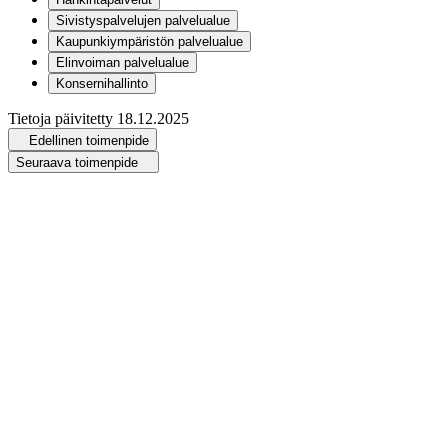
Sivistyspalvelujen palvelualue
Kaupunkiympäristön palvelualue
Elinvoiman palvelualue
Konsernihallinto
Tietoja päivitetty
18.12.2025
Edellinen toimenpide
Seuraava toimenpide