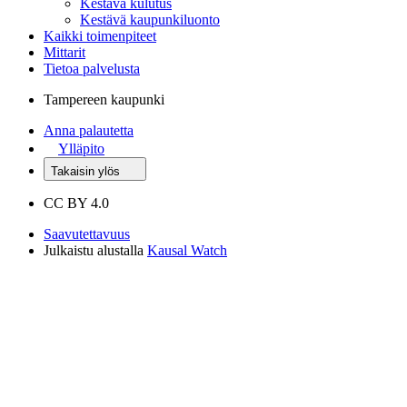
Kestävä kulutus
Kestävä kaupunkiluonto
Kaikki toimenpiteet
Mittarit
Tietoa palvelusta
Tampereen kaupunki
Anna palautetta
Ylläpito
Takaisin ylös
CC BY 4.0
Saavutettavuus
Julkaistu alustalla
Kausal Watch