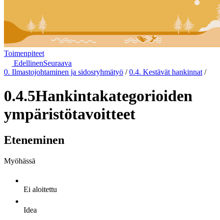
Toimenpiteet
Edellinen
Seuraava
0. Ilmastojohtaminen ja sidosryhmätyö
/
0.4. Kestävät hankinnat
/
0.4.5
Hankintakategorioiden
ympäristötavoitteet
Eteneminen
Myöhässä
Ei aloitettu
Idea