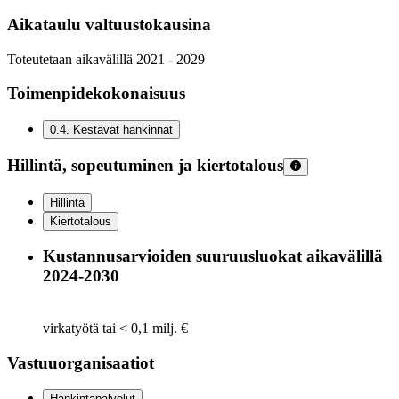
Aikataulu valtuustokausina
Toteutetaan aikavälillä 2021 - 2029
Toimenpidekokonaisuus
0.4
.
Kestävät hankinnat
Hillintä, sopeutuminen ja kiertotalous
Hillintä
Kiertotalous
Kustannusarvioiden suuruusluokat aikavälillä
2024-2030
virkatyötä tai < 0,1 milj. €
Vastuuorganisaatiot
Hankintapalvelut