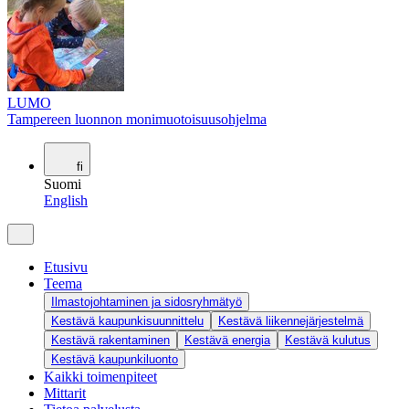
LUMO
Tampereen luonnon monimuotoisuusohjelma
fi
Suomi
English
Etusivu
Teema
Ilmastojohtaminen ja sidosryhmätyö
Kestävä kaupunkisuunnittelu
Kestävä liikennejärjestelmä
Kestävä rakentaminen
Kestävä energia
Kestävä kulutus
Kestävä kaupunkiluonto
Kaikki toimenpiteet
Mittarit