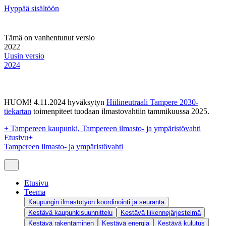
Hyppää sisältöön
Tämä on vanhentunut versio
2022
Uusin versio
2024
HUOM! 4.11.2024 hyväksytyn
Hiilineutraali Tampere 2030-
tiekartan
toimenpiteet tuodaan ilmastovahtiin tammikuussa 2025.
+
Tampereen kaupunki, Tampereen ilmasto- ja ympäristövahti
Etusivu
+
Tampereen ilmasto- ja ympäristövahti
Etusivu
Teema
Kaupungin ilmastotyön koordinointi ja seuranta
Kestävä kaupunkisuunnittelu
Kestävä liikennejärjestelmä
Kestävä rakentaminen
Kestävä energia
Kestävä kulutus