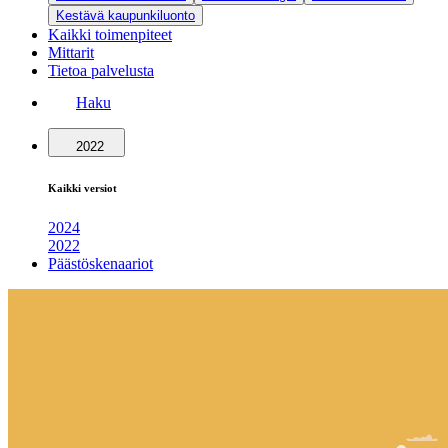
Kestävä kaupunkiluonto
Kaikki toimenpiteet
Mittarit
Tietoa palvelusta
Haku
2022
Kaikki versiot
2024
2022
Päästöskenaariot