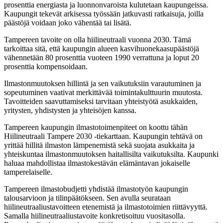
prosenttia energiasta ja luonnonvaroista kulutetaan kaupungeissa.
Kaupungit tekevät arkisessa työssään jatkuvasti ratkaisuja, joilla
päästöjä voidaan joko vähentää tai lisätä.
Tampereen tavoite on olla hiilineutraali vuonna 2030. Tämä
tarkoittaa sitä, että kaupungin alueen kasvihuonekaasupäästöjä
vähennetään 80 prosenttia vuoteen 1990 verrattuna ja loput 20
prosenttia kompensoidaan.
Ilmastonmuutoksen hillintä ja sen vaikutuksiin varautuminen ja
sopeutuminen vaativat merkittävää toimintakulttuurin muutosta.
Tavoitteiden saavuttamiseksi tarvitaan yhteistyötä asukkaiden,
yritysten, yhdistysten ja yhteisöjen kanssa.
Tampereen kaupungin ilmastotoimenpiteet on koottu tähän
Hiilineutraali Tampere 2030 -tiekarttaan. Kaupungin tehtävä on
yrittää hillitä ilmaston lämpenemistä sekä suojata asukkaita ja
yhteiskuntaa ilmastonmuutoksen haitallisilta vaikutuksilta. Kaupunki
haluaa mahdollistaa ilmastokestävän elämäntavan jokaiselle
tamperelaiselle.
Tampereen ilmastobudjetti yhdistää ilmastotyön kaupungin
talousarvioon ja tilinpäätökseen. Sen avulla seurataan
hiilineutraaliustavoitteen etenemistä ja ilmastotoimien riittävyyttä.
Samalla hiilineutraaliustavoite konkretisoituu vuositasolla.