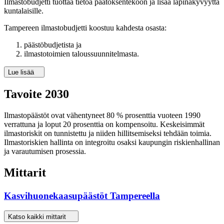
Ilmastobudjetti tuottaa tietoa päätöksentekoon ja lisää läpinäkyvyyttä
kuntalaisille.
Tampereen ilmastobudjetti koostuu kahdesta osasta:
päästöbudjetista ja
ilmastotoimien taloussuunnitelmasta.
Lue lisää
Tavoite 2030
Ilmastopäästöt ovat vähentyneet 80 % prosenttia vuoteen 1990
verrattuna ja loput 20 prosenttia on kompensoitu. Keskeisimmät
ilmastoriskit on tunnistettu ja niiden hillitsemiseksi tehdään toimia.
Ilmastoriskien hallinta on integroitu osaksi kaupungin riskienhallinan
ja varautumisen prosessia.
Mittarit
Kasvihuonekaasupäästöt Tampereella
Katso kaikki mittarit