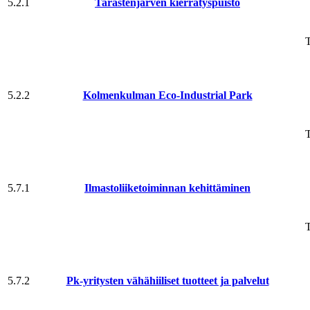
5.2.1
Tarastenjärven kierrätyspuisto
T
5.2.2
Kolmenkulman Eco-Industrial Park
T
5.7.1
Ilmasto­liike­toiminnan kehittäminen
T
5.7.2
Pk-yritysten vähähiiliset tuotteet ja palvelut