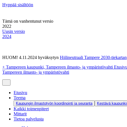
Hyppää sisältöön
Tämä on vanhentunut versio
2022
Uusin versio
2024
HUOM! 4.11.2024 hyväksytyn
Hiilineutraali Tampere 2030-tiekartan
+
Tampereen kaupunki, Tampereen ilmasto- ja ympäristövahti Etusiv
Tampereen ilmasto- ja ympäristövahti
Etusivu
Teema
Kaupungin ilmastotyön koordinointi ja seuranta
Kestävä kaupunkis
Kaikki toimenpiteet
Mittarit
Tietoa palvelusta