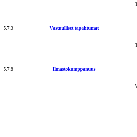
T
5.7.3
Vastuulliset tapahtumat
T
5.7.8
Ilmasto­kumppanuus