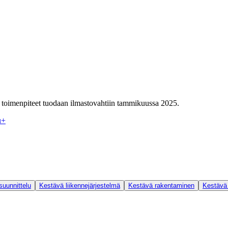
toimenpiteet tuodaan ilmastovahtiin tammikuussa 2025.
u
+
uunnittelu
Kestävä liikennejärjestelmä
Kestävä rakentaminen
Kestävä