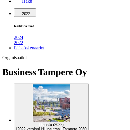
Haku
2022
Kaikki versiot
2024
2022
Päästöskenaariot
Organisaatiot
Business Tampere Oy
Ilmasto (2022)
[2022 version] Hiilineutraali Tampere 2030