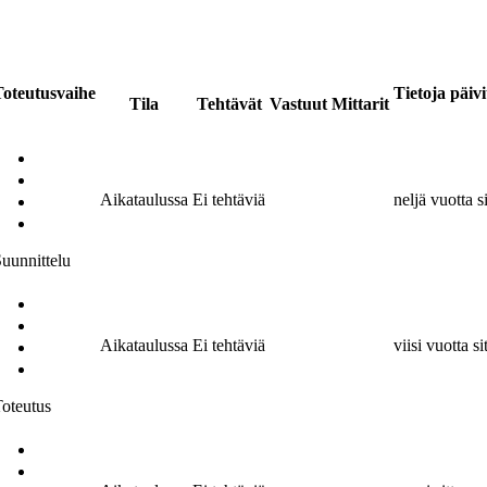
Toteutusvaihe
Tietoja päivi
Tila
Tehtävät
Vastuut
Mittarit
Aikataulussa
Ei tehtäviä
neljä vuotta s
uunnittelu
Aikataulussa
Ei tehtäviä
viisi vuotta si
oteutus