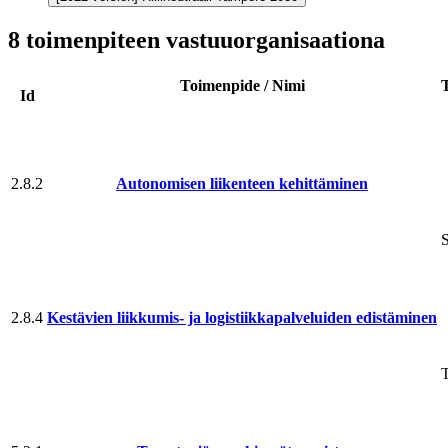
8 toimenpiteen vastuuorganisaationa
Toimenpide / Nimi
Id
2.8.2
Autonomisen liikenteen kehittäminen
S
2.8.4
Kestävien liikkumis- ja logistiikka­palveluiden edistäminen
T