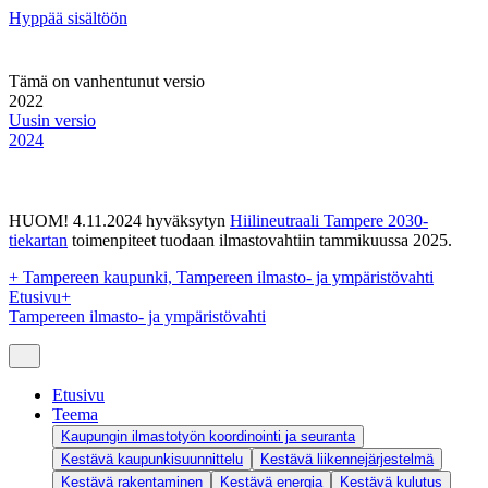
Hyppää sisältöön
Tämä on vanhentunut versio
2022
Uusin versio
2024
HUOM! 4.11.2024 hyväksytyn
Hiilineutraali Tampere 2030-
tiekartan
toimenpiteet tuodaan ilmastovahtiin tammikuussa 2025.
+
Tampereen kaupunki, Tampereen ilmasto- ja ympäristövahti
Etusivu
+
Tampereen ilmasto- ja ympäristövahti
Etusivu
Teema
Kaupungin ilmastotyön koordinointi ja seuranta
Kestävä kaupunkisuunnittelu
Kestävä liikennejärjestelmä
Kestävä rakentaminen
Kestävä energia
Kestävä kulutus