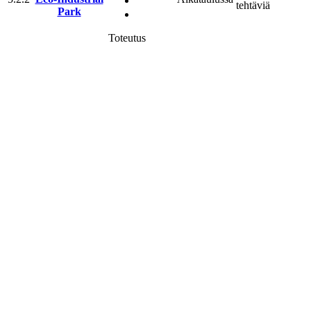
tehtäviä
Park
Toteutus