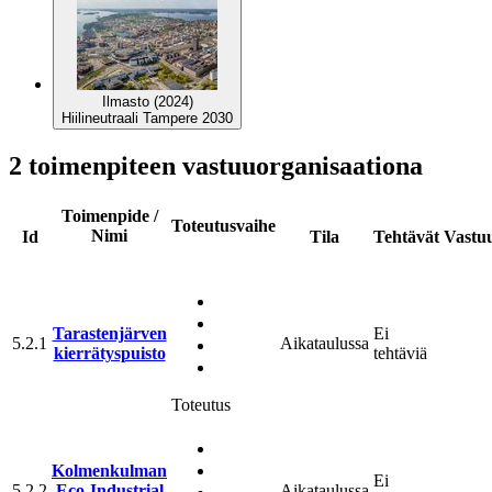
Ilmasto (2024)
Hiilineutraali Tampere 2030
2 toimenpiteen vastuuorganisaationa
Toimenpide /
Toteutusvaihe
Nimi
Id
Tila
Tehtävät
Vastu
Tarastenjärven
Ei
5.2.1
Aikataulussa
kierrätyspuisto
tehtäviä
Toteutus
Kolmenkulman
Ei
5.2.2
Eco-Industrial
Aikataulussa