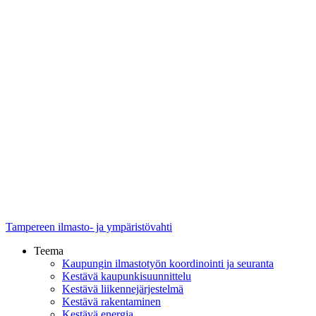
Tampereen ilmasto- ja ympäristövahti
Teema
Kaupungin ilmastotyön koordinointi ja seuranta
Kestävä kaupunkisuunnittelu
Kestävä liikennejärjestelmä
Kestävä rakentaminen
Kestävä energia