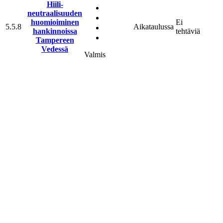
Hiili­
neutraalisuuden
huomioiminen
Ei
5.5.8
Aikataulussa
hankinnoissa
tehtäviä
Tampereen
Vedessä
Valmis