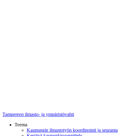
Tampereen ilmasto- ja ympäristövahti
Teema
Kaupungin ilmastotyön koordinointi ja seuranta
Kestävä kaupunkisuunnittelu