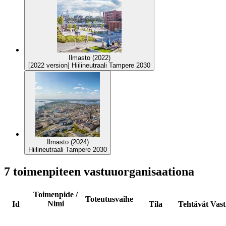
Ilmasto (2022)
[2022 version] Hiilineutraali Tampere 2030
Ilmasto (2024)
Hiilineutraali Tampere 2030
7 toimenpiteen vastuuorganisaationa
Toimenpide /
Toteutusvaihe
Nimi
Id
Tila
Tehtävät
Vast