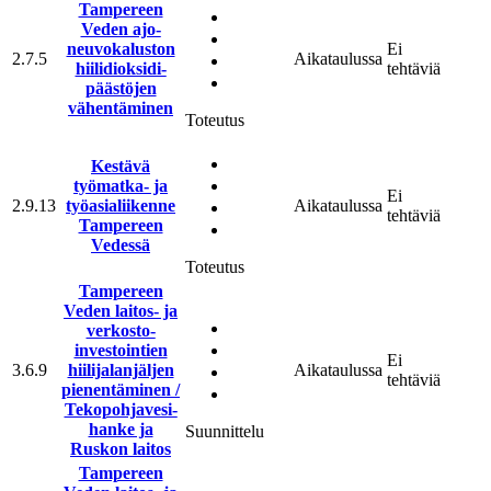
Tampereen
Veden ajo­
neuvo­kaluston
Ei
2.7.5
Aikataulussa
hiili­di­oksidi­
tehtäviä
päästöjen
vähentäminen
Toteutus
Kestävä
työmatka- ja
Ei
2.9.13
työasialiikenne
Aikataulussa
tehtäviä
Tampereen
Vedessä
Toteutus
Tampereen
Veden laitos- ja
verkosto­
investointien
Ei
3.6.9
hiili­jalan­jäljen
Aikataulussa
tehtäviä
pienentäminen /
Teko­pohja­vesi­
hanke ja
Suunnittelu
Ruskon laitos
Tampereen