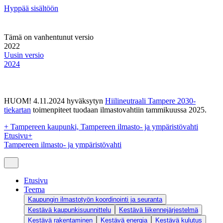
Hyppää sisältöön
Tämä on vanhentunut versio
2022
Uusin versio
2024
HUOM! 4.11.2024 hyväksytyn
Hiilineutraali Tampere 2030-
tiekartan
toimenpiteet tuodaan ilmastovahtiin tammikuussa 2025.
+
Tampereen kaupunki, Tampereen ilmasto- ja ympäristövahti
Etusivu
+
Tampereen ilmasto- ja ympäristövahti
Etusivu
Teema
Kaupungin ilmastotyön koordinointi ja seuranta
Kestävä kaupunkisuunnittelu
Kestävä liikennejärjestelmä
Kestävä rakentaminen
Kestävä energia
Kestävä kulutus