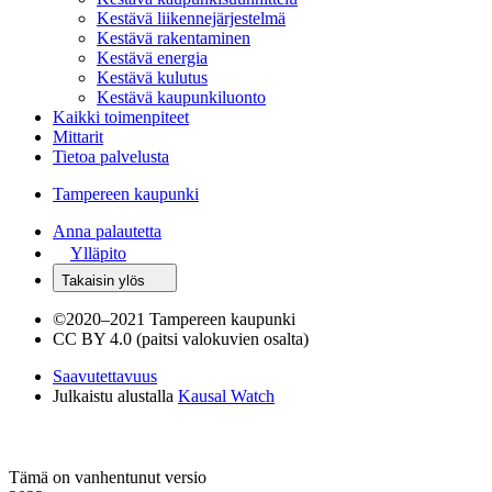
Kestävä liikennejärjestelmä
Kestävä rakentaminen
Kestävä energia
Kestävä kulutus
Kestävä kaupunkiluonto
Kaikki toimenpiteet
Mittarit
Tietoa palvelusta
Tampereen kaupunki
Anna palautetta
Ylläpito
Takaisin ylös
©
2020–2021 Tampereen kaupunki
CC BY 4.0 (paitsi valokuvien osalta)
Saavutettavuus
Julkaistu alustalla
Kausal Watch
Tämä on vanhentunut versio