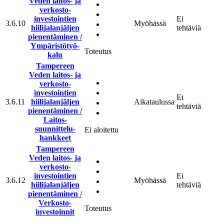
Veden laitos- ja
verkosto­
investointien
Ei
3.6.10
Myöhässä
hiili­jalan­jäljen
tehtäviä
pienentäminen /
Ympäristö­työ­
Toteutus
kalu
Tampereen
Veden laitos- ja
verkosto­
investointien
Ei
3.6.11
hiili­jalan­jäljen
Aikataulussa
tehtäviä
pienentäminen /
Laitos­
suunnittelu­
Ei aloitettu
hankkeet
Tampereen
Veden laitos- ja
verkosto­
investointien
Ei
3.6.12
Myöhässä
hiili­jalan­jäljen
tehtäviä
pienentäminen /
Verkosto­
Toteutus
investoinnit