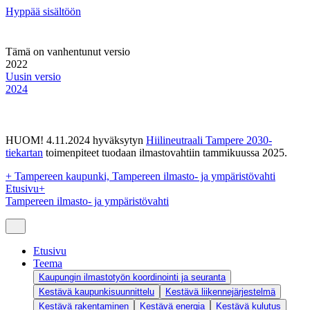
Hyppää sisältöön
Tämä on vanhentunut versio
2022
Uusin versio
2024
HUOM! 4.11.2024 hyväksytyn
Hiilineutraali Tampere 2030-
tiekartan
toimenpiteet tuodaan ilmastovahtiin tammikuussa 2025.
+
Tampereen kaupunki, Tampereen ilmasto- ja ympäristövahti
Etusivu
+
Tampereen ilmasto- ja ympäristövahti
Etusivu
Teema
Kaupungin ilmastotyön koordinointi ja seuranta
Kestävä kaupunkisuunnittelu
Kestävä liikennejärjestelmä
Kestävä rakentaminen
Kestävä energia
Kestävä kulutus