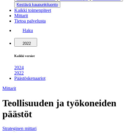
Kestävä kaupunkiluonto
Kaikki toimenpiteet
Mittarit
Tietoa palvelusta
Haku
2022
Kaikki versiot
2024
2022
Päästöskenaariot
Mittarit
Teollisuuden ja työkoneiden
päästöt
Strateginen mittari