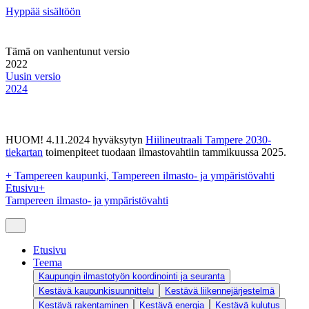
Hyppää sisältöön
Tämä on vanhentunut versio
2022
Uusin versio
2024
HUOM! 4.11.2024 hyväksytyn
Hiilineutraali Tampere 2030-
tiekartan
toimenpiteet tuodaan ilmastovahtiin tammikuussa 2025.
+
Tampereen kaupunki, Tampereen ilmasto- ja ympäristövahti
Etusivu
+
Tampereen ilmasto- ja ympäristövahti
Etusivu
Teema
Kaupungin ilmastotyön koordinointi ja seuranta
Kestävä kaupunkisuunnittelu
Kestävä liikennejärjestelmä
Kestävä rakentaminen
Kestävä energia
Kestävä kulutus