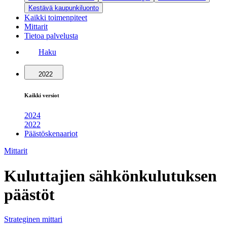
Kestävä kaupunkiluonto
Kaikki toimenpiteet
Mittarit
Tietoa palvelusta
Haku
2022
Kaikki versiot
2024
2022
Päästöskenaariot
Mittarit
Kuluttajien sähkönkulutuksen
päästöt
Strateginen mittari