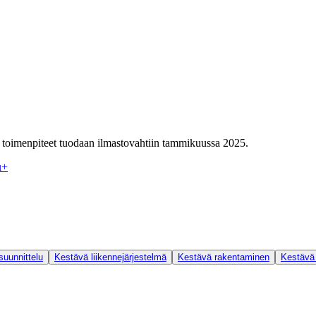
toimenpiteet tuodaan ilmastovahtiin tammikuussa 2025.
u
+
uunnittelu
Kestävä liikennejärjestelmä
Kestävä rakentaminen
Kestävä