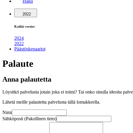
Haku
2022
Kaikki versiot
2024
2022
Päästöskenaariot
Palaute
Anna palautetta
Löysitkö palvelusta jotain joka ei toimi? Tai onko sinulla ideoita pal
Lähetä meille palautetta palvelusta tällä lomakkeella.
Nimi
Sähköposti (Pakollinen tieto)