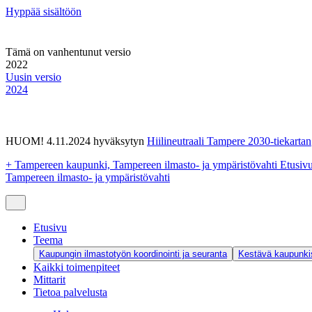
Hyppää sisältöön
Tämä on vanhentunut versio
2022
Uusin versio
2024
HUOM! 4.11.2024 hyväksytyn
Hiilineutraali Tampere 2030-tiekartan
+
Tampereen kaupunki, Tampereen ilmasto- ja ympäristövahti Etusiv
Tampereen ilmasto- ja ympäristövahti
Etusivu
Teema
Kaupungin ilmastotyön koordinointi ja seuranta
Kestävä kaupunkis
Kaikki toimenpiteet
Mittarit
Tietoa palvelusta