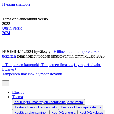
Hyppää sisältöön
Tämä on vanhentunut versio
2022
Uusin versio
2024
HUOM! 4.11.2024 hyväksytyn
Hiilineutraali Tampere 2030-
tiekartan
toimenpiteet tuodaan ilmastovahtiin tammikuussa 2025.
+
Tampereen kaupunki, Tampereen ilmasto- ja ympäristövahti
Etusivu
+
Tampereen ilmasto- ja ympäristövahti
Etusivu
Teema
Kaupungin ilmastotyön koordinointi ja seuranta
Kestävä kaupunkisuunnittelu
Kestävä liikennejärjestelmä
Kestävä rakentaminen
Kestävä energia
Kestävä kulutus