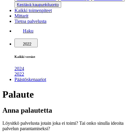
Kestävä kaupunkiluonto
Kaikki toimenpiteet
Mittarit
Tietoa palvelusta
Haku
2022
Kaikki versiot
2024
2022
Päästöskenaariot
Palaute
Anna palautetta
Löysitkö palvelusta jotain joka ei toimi? Tai onko sinulla ideoita
palvelun parantamiseksi?