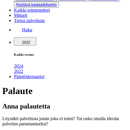
Kestävä kaupunkiluonto
Kaikki toimenpiteet
Mittarit
Tietoa palvelusta
Haku
2022
Kaikki versiot
2024
2022
Päästöskenaariot
Palaute
Anna palautetta
Löysitkö palvelusta jotain joka ei toimi? Tai onko sinulla ideoita
palvelun parantamiseksi?