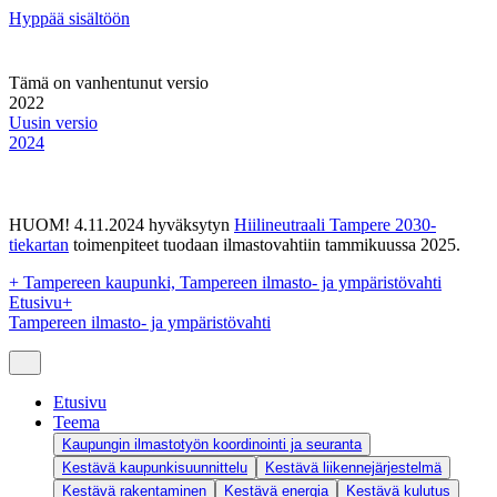
Hyppää sisältöön
Tämä on vanhentunut versio
2022
Uusin versio
2024
HUOM! 4.11.2024 hyväksytyn
Hiilineutraali Tampere 2030-
tiekartan
toimenpiteet tuodaan ilmastovahtiin tammikuussa 2025.
+
Tampereen kaupunki, Tampereen ilmasto- ja ympäristövahti
Etusivu
+
Tampereen ilmasto- ja ympäristövahti
Etusivu
Teema
Kaupungin ilmastotyön koordinointi ja seuranta
Kestävä kaupunkisuunnittelu
Kestävä liikennejärjestelmä
Kestävä rakentaminen
Kestävä energia
Kestävä kulutus