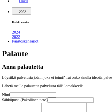
Haku
2022
Kaikki versiot
2024
2022
Päästöskenaariot
Palaute
Anna palautetta
Löysitkö palvelusta jotain joka ei toimi? Tai onko sinulla ideoita pal
Lähetä meille palautetta palvelusta tällä lomakkeella.
Nimi
Sähköposti (Pakollinen tieto)