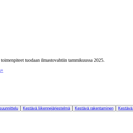
toimenpiteet tuodaan ilmastovahtiin tammikuussa 2025.
u
+
uunnittelu
Kestävä liikennejärjestelmä
Kestävä rakentaminen
Kestävä