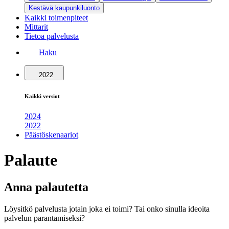
Kestävä kaupunkiluonto
Kaikki toimenpiteet
Mittarit
Tietoa palvelusta
Haku
2022
Kaikki versiot
2024
2022
Päästöskenaariot
Palaute
Anna palautetta
Löysitkö palvelusta jotain joka ei toimi? Tai onko sinulla ideoita
palvelun parantamiseksi?