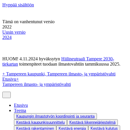
Hyppää sisältöön
Tämä on vanhentunut versio
2022
Uusin versio
2024
HUOM! 4.11.2024 hyväksytyn
Hiilineutraali Tampere 2030-
tiekartan
toimenpiteet tuodaan ilmastovahtiin tammikuussa 2025.
+
Tampereen kaupunki, Tampereen ilmasto- ja ympäristövahti
Etusivu
+
Tampereen ilmasto- ja ympäristövahti
Etusivu
Teema
Kaupungin ilmastotyön koordinointi ja seuranta
Kestävä kaupunkisuunnittelu
Kestävä liikennejärjestelmä
Kestävä rakentaminen
Kestävä energia
Kestävä kulutus