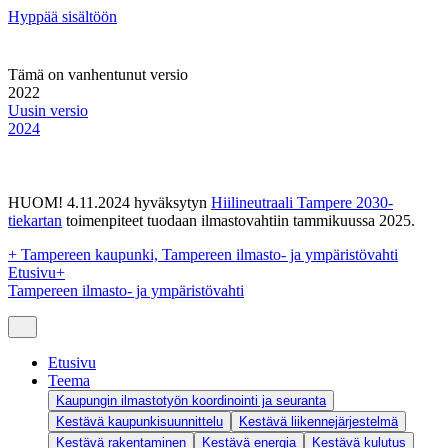
Hyppää sisältöön
Tämä on vanhentunut versio
2022
Uusin versio
2024
HUOM! 4.11.2024 hyväksytyn
Hiilineutraali Tampere 2030-
tiekartan
toimenpiteet tuodaan ilmastovahtiin tammikuussa 2025.
+
Tampereen kaupunki, Tampereen ilmasto- ja ympäristövahti
Etusivu
+
Tampereen ilmasto- ja ympäristövahti
Etusivu
Teema
Kaupungin ilmastotyön koordinointi ja seuranta
Kestävä kaupunkisuunnittelu
Kestävä liikennejärjestelmä
Kestävä rakentaminen
Kestävä energia
Kestävä kulutus