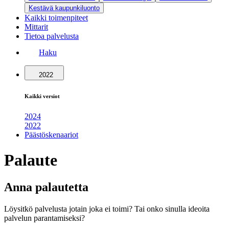
Kestävä kaupunkiluonto
Kaikki toimenpiteet
Mittarit
Tietoa palvelusta
Haku
2022
Kaikki versiot
2024
2022
Päästöskenaariot
Palaute
Anna palautetta
Löysitkö palvelusta jotain joka ei toimi? Tai onko sinulla ideoita
palvelun parantamiseksi?