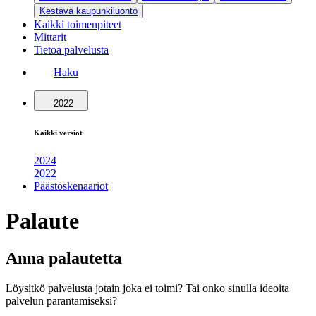
Kestävä kaupunkiluonto
Kaikki toimenpiteet
Mittarit
Tietoa palvelusta
Haku
2022
Kaikki versiot
2024
2022
Päästöskenaariot
Palaute
Anna palautetta
Löysitkö palvelusta jotain joka ei toimi? Tai onko sinulla ideoita
palvelun parantamiseksi?