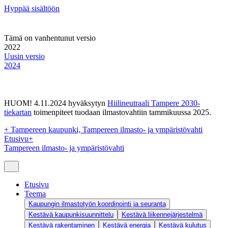
Hyppää sisältöön
Tämä on vanhentunut versio
2022
Uusin versio
2024
HUOM! 4.11.2024 hyväksytyn
Hiilineutraali Tampere 2030-
tiekartan
toimenpiteet tuodaan ilmastovahtiin tammikuussa 2025.
+
Tampereen kaupunki, Tampereen ilmasto- ja ympäristövahti
Etusivu
+
Tampereen ilmasto- ja ympäristövahti
Etusivu
Teema
Kaupungin ilmastotyön koordinointi ja seuranta
Kestävä kaupunkisuunnittelu
Kestävä liikennejärjestelmä
Kestävä rakentaminen
Kestävä energia
Kestävä kulutus