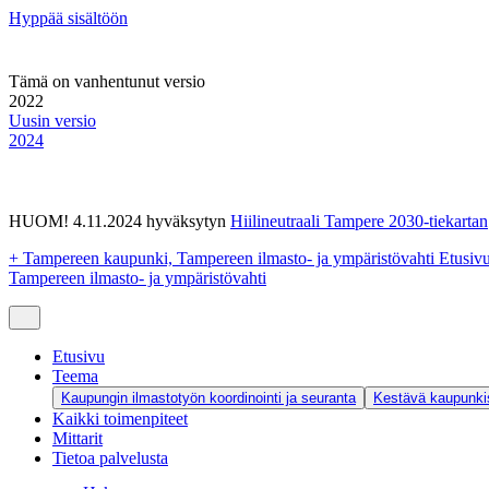
Hyppää sisältöön
Tämä on vanhentunut versio
2022
Uusin versio
2024
HUOM! 4.11.2024 hyväksytyn
Hiilineutraali Tampere 2030-tiekartan
+
Tampereen kaupunki, Tampereen ilmasto- ja ympäristövahti Etusiv
Tampereen ilmasto- ja ympäristövahti
Etusivu
Teema
Kaupungin ilmastotyön koordinointi ja seuranta
Kestävä kaupunkis
Kaikki toimenpiteet
Mittarit
Tietoa palvelusta