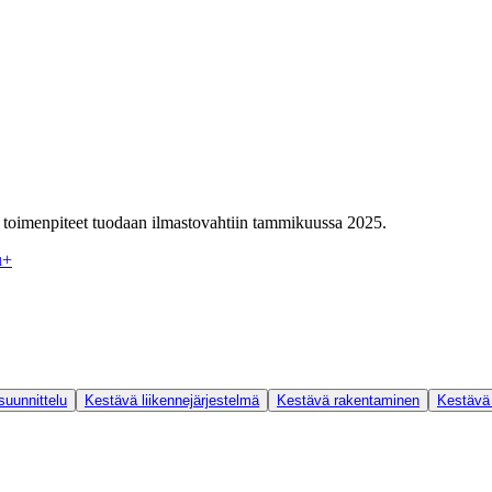
toimenpiteet tuodaan ilmastovahtiin tammikuussa 2025.
u
+
uunnittelu
Kestävä liikennejärjestelmä
Kestävä rakentaminen
Kestävä