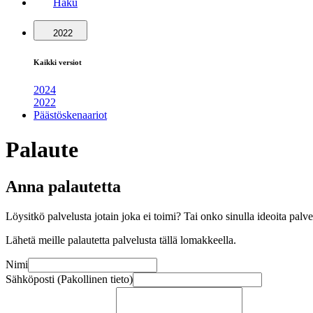
Haku
2022
Kaikki versiot
2024
2022
Päästöskenaariot
Palaute
Anna palautetta
Löysitkö palvelusta jotain joka ei toimi? Tai onko sinulla ideoita pal
Lähetä meille palautetta palvelusta tällä lomakkeella.
Nimi
Sähköposti (Pakollinen tieto)