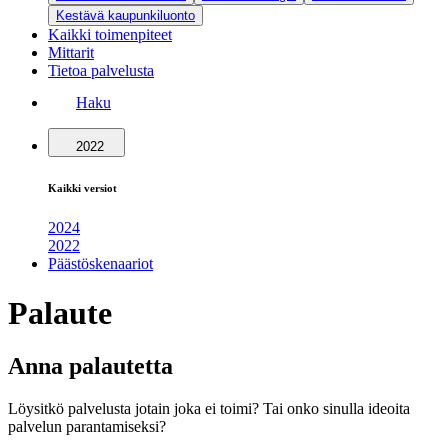
Kestävä kaupunkiluonto
Kaikki toimenpiteet
Mittarit
Tietoa palvelusta
Haku
2022
Kaikki versiot
2024
2022
Päästöskenaariot
Palaute
Anna palautetta
Löysitkö palvelusta jotain joka ei toimi? Tai onko sinulla ideoita
palvelun parantamiseksi?