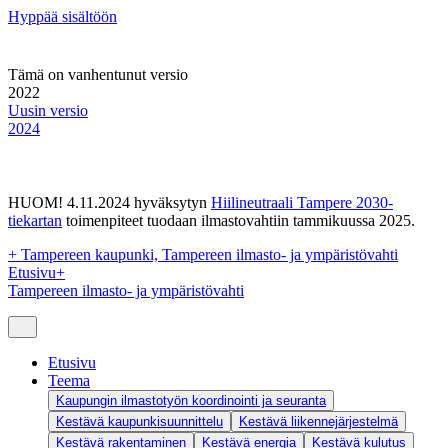
Hyppää sisältöön
Tämä on vanhentunut versio
2022
Uusin versio
2024
HUOM! 4.11.2024 hyväksytyn
Hiilineutraali Tampere 2030-
tiekartan
toimenpiteet tuodaan ilmastovahtiin tammikuussa 2025.
+
Tampereen kaupunki, Tampereen ilmasto- ja ympäristövahti
Etusivu
+
Tampereen ilmasto- ja ympäristövahti
Etusivu
Teema
Kaupungin ilmastotyön koordinointi ja seuranta
Kestävä kaupunkisuunnittelu
Kestävä liikennejärjestelmä
Kestävä rakentaminen
Kestävä energia
Kestävä kulutus